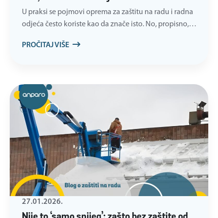
U praksi se pojmovi oprema za zaštitu na radu i radna
odjeća često koriste kao da znače isto. No, propisno,…
PROČITAJ VIŠE
27.01.2026.
Nije to ‘samo snijeg’: zašto bez zaštite od