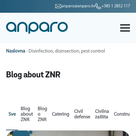
anparo@anparo.hr
+385 1 2852 117
Naslovna
-
Disinfection, disinsection, pest control
Blog about ZNR
Blog
Blog
Civil
Civilna
Sve
about
o
Catering
Constructi
defense
zaštita
ZNR
ZNR