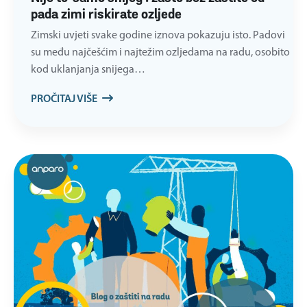
pada zimi riskirate ozljede
Zimski uvjeti svake godine iznova pokazuju isto. Padovi
su među najčešćim i najtežim ozljedama na radu, osobito
kod uklanjanja snijega…
PROČITAJ VIŠE