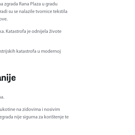
na zgrada Rana Plaza u gradu
i su se nalazile tvornice tekstila
ove.
a. Katastrofa je odnijela živote
strijskih katastrofa u modernoj
nije
na.
e pukotine na zidovima i nosivim
zgrada nije sigurna za korištenje te