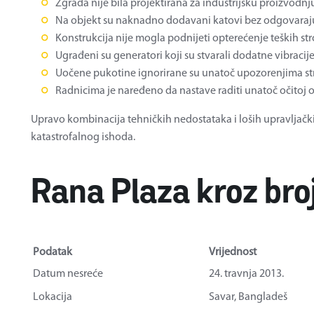
Zgrada nije bila projektirana za industrijsku proizvodnj
Na objekt su naknadno dodavani katovi bez odgovaraj
Konstrukcija nije mogla podnijeti opterećenje teških str
Ugrađeni su generatori koji su stvarali dodatne vibracije
Uočene pukotine ignorirane su unatoč upozorenjima st
Radnicima je naređeno da nastave raditi unatoč očitoj o
Upravo kombinacija tehničkih nedostataka i loših upravljačk
katastrofalnog ishoda.
Rana Plaza kroz bro
Podatak
Vrijednost
Datum nesreće
24. travnja 2013.
Lokacija
Savar, Bangladeš