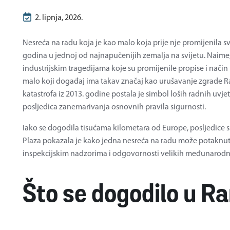
2. lipnja, 2026.
Nesreća na radu koja je kao malo koja prije nje promijenila sv
godina u jednoj od najnapučenijih zemalja na svijetu. Naime,
industrijskim tragedijama koje su promijenile propise i način 
malo koji događaj ima takav značaj kao urušavanje zgrade R
katastrofa iz 2013. godine postala je simbol loših radnih uvj
posljedica zanemarivanja osnovnih pravila sigurnosti.
Iako se dogodila tisućama kilometara od Europe, posljedice su 
Plaza pokazala je kako jedna nesreća na radu može potaknu
inspekcijskim nadzorima i odgovornosti velikih međunarodn
Što se dogodilo u R