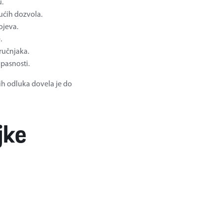
u.
ućih dozvola.
ojeva.
.
ručnjaka.
pasnosti.
ih odluka dovela je do
jke