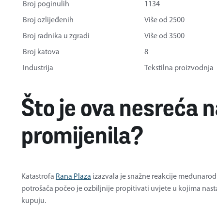
Broj poginulih
1134
Broj ozlijeđenih
Više od 2500
Broj radnika u zgradi
Više od 3500
Broj katova
8
Industrija
Tekstilna proizvodnja
Što je ova nesreća 
promijenila?
Katastrofa
Rana Plaza
izazvala je snažne reakcije međunarodne
potrošača počeo je ozbiljnije propitivati uvjete u kojima na
kupuju.