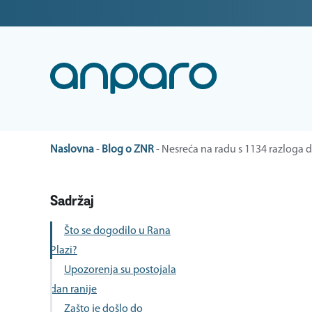
Naslovna
-
Blog o ZNR
-
Nesreća na radu s 1134 razloga 
Sadržaj
Što se dogodilo u Rana
Plazi?
Upozorenja su postojala
dan ranije
Zašto je došlo do