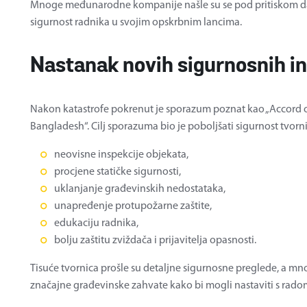
Mnoge međunarodne kompanije našle su se pod pritiskom d
sigurnost radnika u svojim opskrbnim lancima.
Nastanak novih sigurnosnih in
Nakon katastrofe pokrenut je sporazum poznat kao „Accord on
Bangladesh“. Cilj sporazuma bio je poboljšati sigurnost tvorni
neovisne inspekcije objekata,
procjene statičke sigurnosti,
uklanjanje građevinskih nedostataka,
unapređenje protupožarne zaštite,
edukaciju radnika,
bolju zaštitu zviždača i prijavitelja opasnosti.
Tisuće tvornica prošle su detaljne sigurnosne preglede, a mno
značajne građevinske zahvate kako bi mogli nastaviti s rado