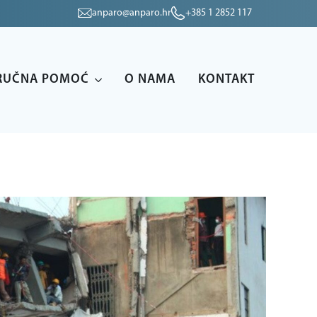
anparo@anparo.hr
+385 1 2852 117
RUČNA POMOĆ
O NAMA
KONTAKT