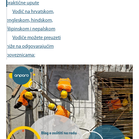
praktične upute
Vodič na hrvatskom,
engleskom, hindskom,
filipinskom i nepalskom
Vodiče možete preuzeti
niže na odgovarajućim
poveznicama: