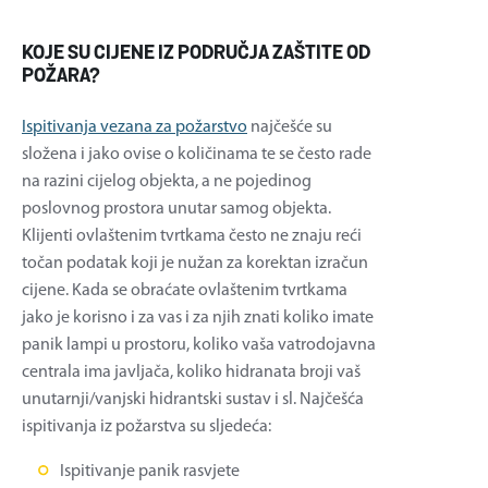
KOJE SU CIJENE IZ PODRUČJA ZAŠTITE OD
POŽARA?
Ispitivanja vezana za požarstvo
najčešće su
složena i jako ovise o količinama te se često rade
na razini cijelog objekta, a ne pojedinog
poslovnog prostora unutar samog objekta.
Klijenti ovlaštenim tvrtkama često ne znaju reći
točan podatak koji je nužan za korektan izračun
cijene. Kada se obraćate ovlaštenim tvrtkama
jako je korisno i za vas i za njih znati koliko imate
panik lampi u prostoru, koliko vaša vatrodojavna
centrala ima javljača, koliko hidranata broji vaš
unutarnji/vanjski hidrantski sustav i sl. Najčešća
ispitivanja iz požarstva su sljedeća:
Ispitivanje panik rasvjete