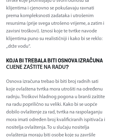
tvrtke koje promišljaju o svom odnosu sa
klijentima i cjenovno se pokušavaju ravnati
prema kompleksnosti zadataka i utrošenim
resursima (prije svega utrošeno vrijeme, a zatim i
zavisni troškovi). Iznosi koje te tvrtke navode
klijentima puno su realističniji i kako bi se reklo:
„drže vodu“.
KOJA BI TREBALA BITI OSNOVA IZRAČUNA
CIJENE ZAŠTITE NA RADU
?
Osnova izračuna trebao bi biti broj radnih sati
koje ovlaštena tvrtka mora utrošiti na određenu
radnju. Troškovi hladnog pogona u branši zaštite
na radu poprilično su veliki. Kako bi se uopće
dobilo ovlaštenje za rad, tvrtka na raspolaganju
mora imati određen broj kvalificiranih ispitivača i
nositelja ovlaštenja. To u slučaju nositelja
ovlaštenja moraju biti osobe koje su završile