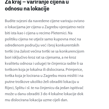
Za kraj – variranje cijena u
odnosu na lokacije
Budite svjesni da navedene cijene variraju ovisno
o lokacijama jer cijena u Zagrebu vjerojatno neće
biti ista kao i cijena u recimo Pleternici. Na
politiku cijena ne utječe samo kupovna moć na
određenom području već i broj konkurentskih
tvrtki (na žalost većina tvrtki se sa konkurencijom
bori isključivo kroz rat sa cijenama, a ne kroz
kvalitetu odnosa i usluge) te činjenica radite li sa
tvrtkom koja je lokalna ili dislocirana. Primjerice,
tvrtka koja je locirana u Zagrebu mora misliti i na
putne troškove ukoliko želi obraditi lokaciju u
Rijeci, Splitu i sl. te na činjenicu da jedan ispitivač
može u danu obraditi 3 do 4 lokalne lokacije dok
mu dislocirana lokacija uzme cijeli dan.