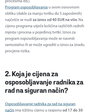
procesima itd.).
Program osposobljavanja
u svom osnovnom
obliku (dakle za manju tvrtku do 5 zaposlenih)
najčešće se nudi
za iznos od 40 EUR na više
. Na
cijenu programa utječe količina različitih radnih
mjesta i procesa u pojedinoj tvrtki. Iznos za
program osposobljavanja može se navesti
samostalno ili se može ugraditi u iznos za izradu
procjene rizika.
2. Koja je cijena za
osposobljavanje radnika za
rad na siguran način?
Osposobljavanje radnika za rad na siguran
način
ima tržišnu cijenu u rasponu
od 17 do 30