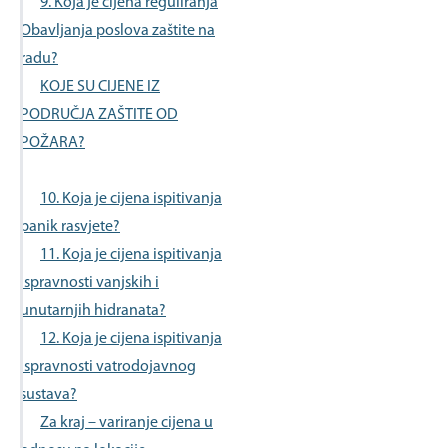
9. Koja je cijena reguliranja
Obavljanja poslova zaštite na
radu?
KOJE SU CIJENE IZ
PODRUČJA ZAŠTITE OD
POŽARA?
10. Koja je cijena ispitivanja
panik rasvjete?
11. Koja je cijena ispitivanja
ispravnosti vanjskih i
unutarnjih hidranata?
12. Koja je cijena ispitivanja
ispravnosti vatrodojavnog
sustava?
Za kraj – variranje cijena u