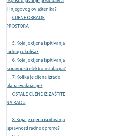
osposobljavanje poslodavca
ili njegovog ovlaštenika?
CIJENE OBRADE
PROSTORA
5. Koja je cijena ispitivanja
radnog okoliša?
6. Koja je cijena ispitivanja
ispravnosti elektroinstalacija?
7. Kolika je cijena izrade
plana evakuacije?
OSTALE CIJENE IZ ZAŠTITE
NA RADU
8. Koja je cijena ispitivanja
ispravnosti radne opreme?