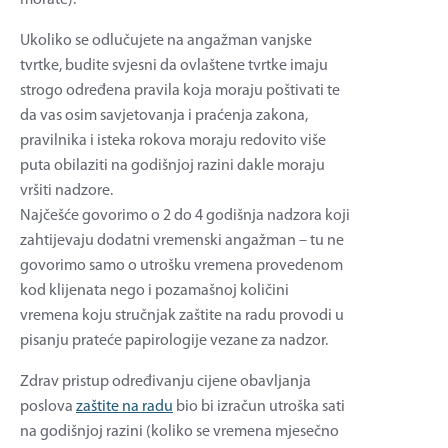
Ukoliko se odlučujete na angažman vanjske
tvrtke, budite svjesni da ovlaštene tvrtke imaju
strogo određena pravila koja moraju poštivati te
da vas osim savjetovanja i praćenja zakona,
pravilnika i isteka rokova moraju redovito više
puta obilaziti na godišnjoj razini dakle moraju
vršiti nadzore.
Najčešće govorimo o 2 do 4 godišnja nadzora koji
zahtijevaju dodatni vremenski angažman – tu ne
govorimo samo o utrošku vremena provedenom
kod klijenata nego i pozamašnoj količini
vremena koju stručnjak zaštite na radu provodi u
pisanju prateće papirologije vezane za nadzor.
Zdrav pristup određivanju cijene obavljanja
poslova
zaštite na radu
bio bi izračun utroška sati
na godišnjoj razini (koliko se vremena mjesečno