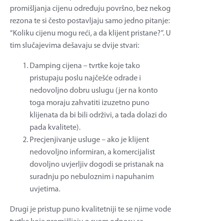
promišljanja cijenu određuju površno, bez nekog
rezona te si često postavljaju samo jedno pitanje:
“Koliku cijenu mogu reći, a da klijent pristane?”. U
tim slučajevima dešavaju se dvije stvari:
Damping cijena – tvrtke koje tako
pristupaju poslu najčešće odrade i
nedovoljno dobru uslugu (jer na konto
toga moraju zahvatiti izuzetno puno
klijenata da bi bili održivi, a tada dolazi do
pada kvalitete).
Precjenjivanje usluge – ako je klijent
nedovoljno informiran, a komercijalist
dovoljno uvjerljiv dogodi se pristanak na
suradnju po nebuloznim i napuhanim
uvjetima.
Drugi je pristup puno kvalitetniji te se njime vode