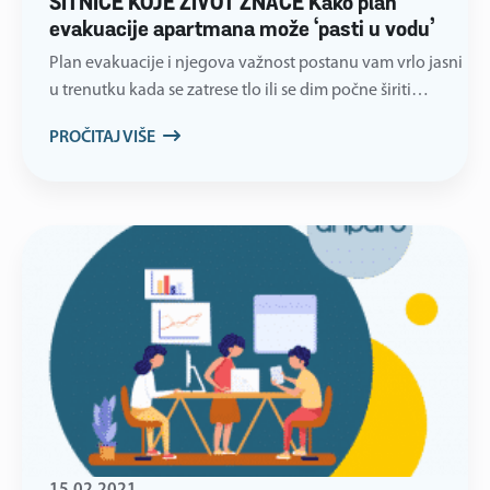
SITNICE KOJE ŽIVOT ZNAČE Kako plan
evakuacije apartmana može ‘pasti u vodu’
Plan evakuacije i njegova važnost postanu vam vrlo jasni
u trenutku kada se zatrese tlo ili se dim počne širiti…
PROČITAJ VIŠE
15.02.2021.