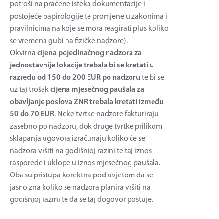
potroši na praćene isteka dokumentacije i
postojeće papirologije te promjene u zakonima i
pravilnicima na koje se mora reagirati plus koliko
se vremena gubi na fizičke nadzore).
Okvirna
cijena pojedinačnog nadzora za
jednostavnije lokacije trebala bi se kretati u
razredu od 150 do 200 EUR po nadzoru
te bi se
uz taj trošak
cijena mjesečnog paušala za
obavljanje poslova ZNR trebala kretati između
50 do 70 EUR
. Neke tvrtke nadzore fakturiraju
zasebno po nadzoru, dok druge tvrtke prilikom
sklapanja ugovora izračunaju koliko će se
nadzora vršiti na godišnjoj razini te taj iznos
rasporede i uklope u iznos mjesečnog paušala.
Oba su pristupa korektna pod uvjetom da se
jasno zna koliko se nadzora planira vršiti na
godišnjoj razini te da se taj dogovor poštuje.