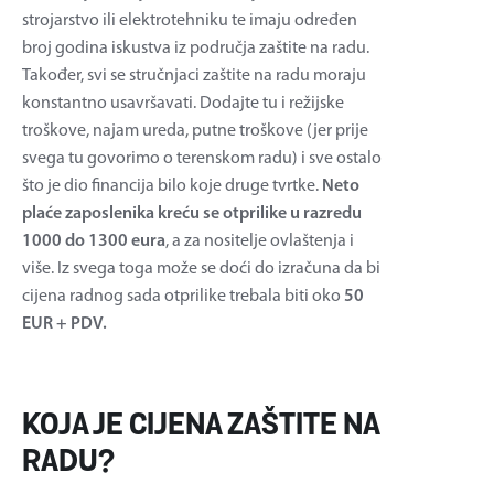
strojarstvo ili elektrotehniku te imaju određen
broj godina iskustva iz područja zaštite na radu.
Također, svi se stručnjaci zaštite na radu moraju
konstantno usavršavati. Dodajte tu i režijske
troškove, najam ureda, putne troškove (jer prije
svega tu govorimo o terenskom radu) i sve ostalo
što je dio financija bilo koje druge tvrtke.
Neto
plaće zaposlenika kreću se otprilike u razredu
1000 do 1300 eura
, a za nositelje ovlaštenja i
više. Iz svega toga može se doći do izračuna da bi
cijena radnog sada otprilike trebala biti oko
50
EUR + PDV.
KOJA JE CIJENA ZAŠTITE NA
RADU?