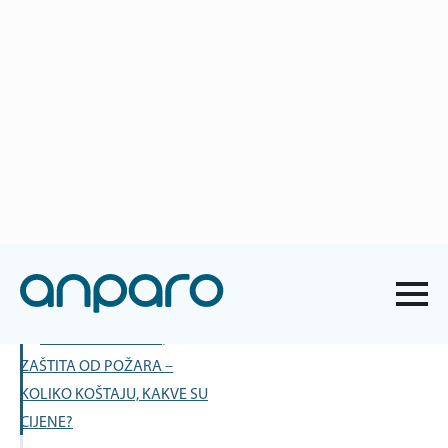
anparo@anparo.hr
+385 1 2852 117
Naslovna
-
Savjeti
-
Koja je cijena zaštite na radu?
Koja je cijena zaštite na radu?
Sadržaj
ZAŠTITA NA RADU,
ZAŠTITA OD POŽARA –
KOLIKO KOŠTAJU, KAKVE SU
CIJENE?