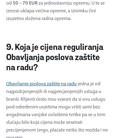
od
50 – 70 EUR
za jednostavniju opremu. U te se
iznose uklapa većina opreme, a iznimku čini
izuzetno složena radna oprema.
9. Koja je cijena reguliranja
Obavljanja poslova zaštite
na radu?
Obavljanje poslova zaštite na radu
jedna je od
najpodcjenjenijih ili najprecjenjenijih usluga u
branši. Klijenti često nisu svjesni da si ovu uslugu
pod određenim uvjetima mogu vršiti sami bez
angažmana vanjske ovlaštene tvrtke pa se u tom
slučaju bilo koja cijena može smatrati
precijenjenom (ergo, plaćate nešto što možda i ne
morate).