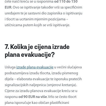
ćete naići kreću se u rasponima
od 110 do 150
EUR
. Ovo se ispitivanje također vrši sa specifičnim
uređajem te je sastavni dio zapisnika o ispitivanju
i tlocrt sa ucrtanim mjernim pozicijama –
utičnicama putem kojih se vrši ispitivanje.
7. Kolika je cijena izrade
plana evakuacije?
Usluga
izrade plana evakuacije
u većini slučajeva
podrazumijeva izradu tlocrta, izradu pismenog
dijela – elaborata evakuacije te isporuku pratećih
signalizacijskih naljepnica (smjerovi kretanja).
Cijene za izradu planova evakuacije kreću se u
rasponu
od 90 EUR na više
. Vrlo se često tlocrt
plana isporučuje kao običan plastificirani