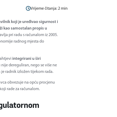
Vrijeme čitanja:
2
min
ilnik koji je uređivao sigurnost i
aži kao samostalan propis u
dravlja pri radu s računalom iz 2005.
gonomije radnog mjesta do
zahtjevi
integrirani u širi
u nije dereguliran, nego se više ne
je radnik izložen tijekom rada.
davca obvezuje na opću procjenu
 koji rade za računalom.
egulatornom