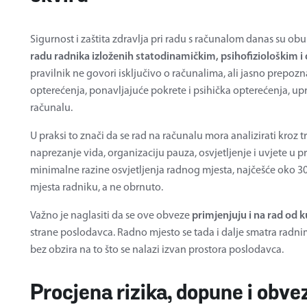
Sigurnost i zaštita zdravlja pri radu s računalom danas su o
radu radnika izloženih statodinamičkim, psihofiziološkim 
pravilnik ne govori isključivo o računalima, ali jasno prepo
opterećenja, ponavljajuće pokrete i psihička opterećenja, upr
računalu.
U praksi to znači da se rad na računalu mora analizirati kroz tr
naprezanje vida, organizaciju pauza, osvjetljenje i uvjete u pr
minimalne razine osvjetljenja radnog mjesta, najčešće oko 3
mjesta radniku, a ne obrnuto.
Važno je naglasiti da se ove obveze
primjenjuju i na rad od 
strane poslodavca. Radno mjesto se tada i dalje smatra radni
bez obzira na to što se nalazi izvan prostora poslodavca.
Procjena rizika, dopune i obv