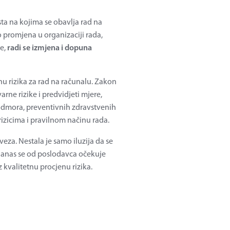
ta na kojima se obavlja rad na
o promjena u organizaciji rada,
će,
radi se izmjena i dopuna
nu rizika za rad na računalu. Zakon
rne rizike i predvidjeti mjere,
dmora, preventivnih zdravstvenih
rizicima i pravilnom načinu rada.
eza. Nestala je samo iluzija da se
 Danas se od poslodavca očekuje
 kvalitetnu procjenu rizika.