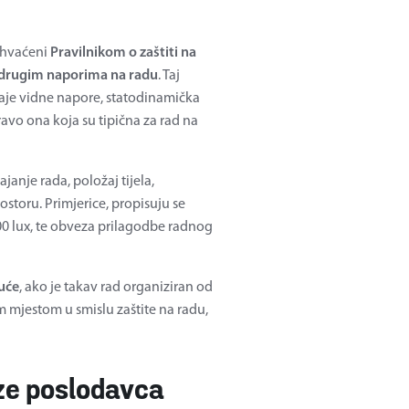
buhvaćeni
Pravilnikom o zaštiti na
i drugim naporima na radu
. Taj
znaje vidne napore, statodinamička
avo ona koja su tipična za rad na
ajanje rada, položaj tijela,
ostoru. Primjerice, propisuju se
00 lux, te obveza prilagodbe radnog
kuće
, ako je takav rad organiziran od
m mjestom u smislu zaštite na radu,
eze poslodavca