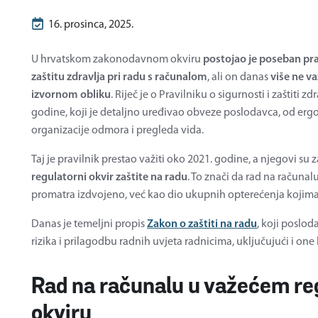
16. prosinca, 2025.
U hrvatskom zakonodavnom okviru
postojao je poseban prav
zaštitu zdravlja pri radu s računalom
, ali on danas
više ne v
izvornom obliku
. Riječ je o Pravilniku o sigurnosti i zaštiti z
godine, koji je detaljno uređivao obveze poslodavca, od er
organizacije odmora i pregleda vida.
Taj je pravilnik prestao važiti oko 2021. godine, a njegovi su 
regulatorni okvir zaštite na radu
. To znači da rad na računal
promatra izdvojeno, već kao dio ukupnih opterećenja kojima 
Danas je temeljni propis
Zakon o zaštiti na radu
, koji poslo
rizika i prilagodbu radnih uvjeta radnicima, uključujući i one
Rad na računalu u važećem r
okviru