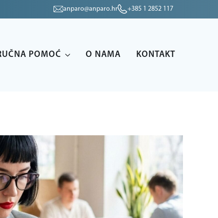
anparo@anparo.hr
+385 1 2852 117
RUČNA POMOĆ
O NAMA
KONTAKT