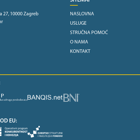
SITEMAP
a 27, 10000 Zagreb
NASLOVNA
hr
USLUGE
STRUČNA POMOĆ
O NAMA
KONTAKT
:
OD EU: