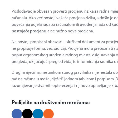
Poslodavac je obvezan provesti procjenu rizika za radna mjes
računalu. Ako već postoji važeća procjena rizika, a došlo je d
povećanja udjela rada za računalom ili uvođenja rada od ku
postojeće procjene
, a ne nužno nova procjena.
Ne postoji propisani obrazac ili službeni dokument za procje
ne propisuje formu, već sadržaj. Procjena mora prepoznati stva
poput ergonomskog uređenja radnog mjesta, osiguravanja o
pregleda, uključujući pregled vida, te informiranja radnika o 
Drugim riječima, nestankom starog pravilnika nije nestala obv
rad na računalu može „riješiti“ jednom tablicom i potpisom.
razumijevanje stvarnih opterećenja i njihovo upravljanje kroz
Podijelite na društvenim mrežama: