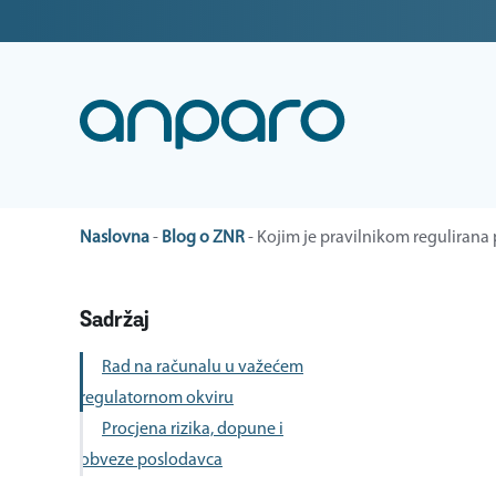
Naslovna
-
Blog o ZNR
-
Kojim je pravilnikom regulirana 
Sadržaj
Rad na računalu u važećem
regulatornom okviru
Procjena rizika, dopune i
obveze poslodavca