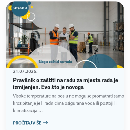
21.07.2026.
Pravilnik o zaštiti na radu za mjesta rada je
izmijenjen. Evo što je novoga
Visoke temperature na poslu ne mogu se promatrati samo
kroz pitanje je li radnicima osigurana voda ili postoji li
klimatizacija.…
PROČITAJ VIŠE