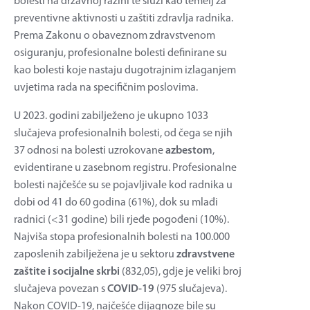
bolesti na državnoj razini te služi kao temelj za
preventivne aktivnosti u zaštiti zdravlja radnika.
Prema Zakonu o obaveznom zdravstvenom
osiguranju, profesionalne bolesti definirane su
kao bolesti koje nastaju dugotrajnim izlaganjem
uvjetima rada na specifičnim poslovima.
U 2023. godini zabilježeno je ukupno 1033
slučajeva profesionalnih bolesti, od čega se njih
37 odnosi na bolesti uzrokovane
azbestom
,
evidentirane u zasebnom registru. Profesionalne
bolesti najčešće su se pojavljivale kod radnika u
dobi od 41 do 60 godina (61%), dok su mlađi
radnici (<31 godine) bili rjeđe pogođeni (10%).
Najviša stopa profesionalnih bolesti na 100.000
zaposlenih zabilježena je u sektoru
zdravstvene
zaštite i socijalne skrbi
(832,05), gdje je veliki broj
slučajeva povezan s
COVID-19
(975 slučajeva).
Nakon COVID-19, najčešće dijagnoze bile su