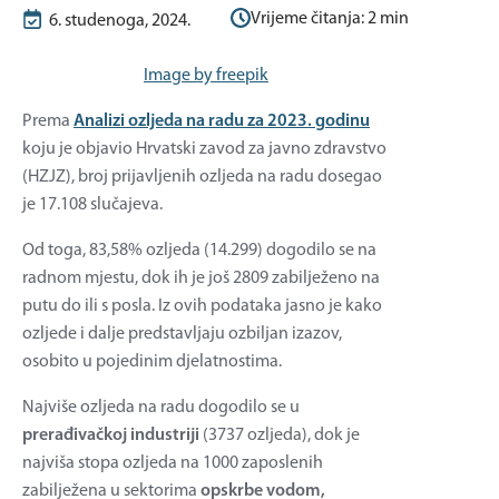
Vrijeme čitanja:
2
min
6. studenoga, 2024.
Image by freepik
Prema
Analizi ozljeda na radu za 2023. godinu
koju je objavio Hrvatski zavod za javno zdravstvo
(HZJZ), broj prijavljenih ozljeda na radu dosegao
je 17.108 slučajeva.
Od toga, 83,58% ozljeda (14.299) dogodilo se na
radnom mjestu, dok ih je još 2809 zabilježeno na
putu do ili s posla. Iz ovih podataka jasno je kako
ozljede i dalje predstavljaju ozbiljan izazov,
osobito u pojedinim djelatnostima.
Najviše ozljeda na radu dogodilo se u
prerađivačkoj industriji
(3737 ozljeda), dok je
najviša stopa ozljeda na 1000 zaposlenih
zabilježena u sektorima
opskrbe vodom,