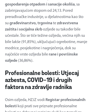
gospodarenja otpadom i sanacije okoliša
, sa
zabrinjavajućom stopom od 24,13. Pored
prerađivačke industrije, u djelatnostima kao što
su
građevinarstvo, trgovina
te
zdravstvena
zaštita i socijalna skrb
ozljede su također bile
učestale. Što se tiče težine ozljeda, većina njih su
bile lakše (91,85%), uključujući ogrebotine, manje
modrice, posjekotine i nagnječenja, dok su
najčešće vrste ozljeda bile
rane i površinske
ozljede
(36,86%).
Profesionalne bolesti: Utjecaj
azbesta, COVID-19 i drugih
faktora na zdravlje radnika
Osim ozljeda, HZJZ vodi
Registar profesionalnih
bolesti
koji prati sve priznate profesionalne