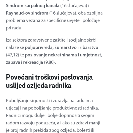
Sindrom karpalnog kanala
(16 slučajeva) i
Raynaud-ov sindrom
(16 slučajeva), oba ozbiljna
problema vezana za specifične uvjete i položaje
pri radu.
Iza sektora zdravstvene zaštite i socijalne skrbi
nalaze se
poljoprivreda, šumarstvo i ribarstvo
(47,12) te
poslovanje nekretninama i umjetnost,
zabava i rekreacija
(9,80).
Povećani troškovi poslovanja
uslijed ozljeda radnika
Poboljšanje sigurnosti i zdravlja na radu ima
utjecaj i na poboljšanje produktivnosti radnika.
Radnici mogu dulje i bolje doprinositi svojim
radom razvoju poduzeća, a i ako su zdravi manji
je broj radnih prekida zbog ozljeda, bolesti ili