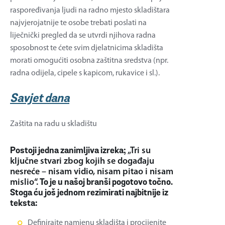
raspoređivanja ljudi na radno mjesto skladištara
najvjerojatnije te osobe trebati poslati na
liječnički pregled da se utvrdi njihova radna
sposobnost te ćete svim djelatnicima skladišta
morati omogućiti osobna zaštitna sredstva (npr.
radna odijela, cipele s kapicom, rukavice i sl.).
Savjet dana
Zaštita na radu u skladištu
Postoji jedna zanimljiva izreka;
„Tri su
ključne stvari zbog kojih se događaju
nesreće – nisam vidio, nisam pitao i nisam
mislio“.
To je u našoj branši pogotovo točno.
Stoga ću još jednom rezimirati najbitnije iz
teksta:
Definirajte namjenu skladišta i procijenite