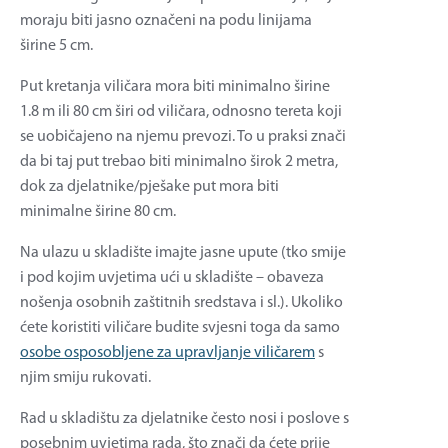
moraju biti jasno označeni na podu linijama
širine 5 cm.
Put kretanja viličara mora biti minimalno širine
1.8 m ili 80 cm širi od viličara, odnosno tereta koji
se uobičajeno na njemu prevozi. To u praksi znači
da bi taj put trebao biti minimalno širok 2 metra,
dok za djelatnike/pješake put mora biti
minimalne širine 80 cm.
Na ulazu u skladište imajte jasne upute (tko smije
i pod kojim uvjetima ući u skladište – obaveza
nošenja osobnih zaštitnih sredstava i sl.). Ukoliko
ćete koristiti viličare budite svjesni toga da samo
osobe osposobljene za upravljanje viličarem
s
njim smiju rukovati.
Rad u skladištu za djelatnike često nosi i poslove s
posebnim uvjetima rada, što znači da ćete prije