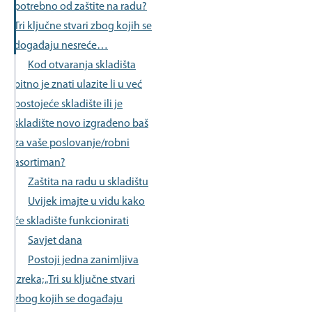
potrebno od zaštite na radu?
Tri ključne stvari zbog kojih se
događaju nesreće…
Kod otvaranja skladišta
bitno je znati ulazite li u već
postojeće skladište ili je
skladište novo izgrađeno baš
za vaše poslovanje/robni
asortiman?
Zaštita na radu u skladištu
Uvijek imajte u vidu kako
će skladište funkcionirati
Savjet dana
Postoji jedna zanimljiva
izreka; „Tri su ključne stvari
zbog kojih se događaju