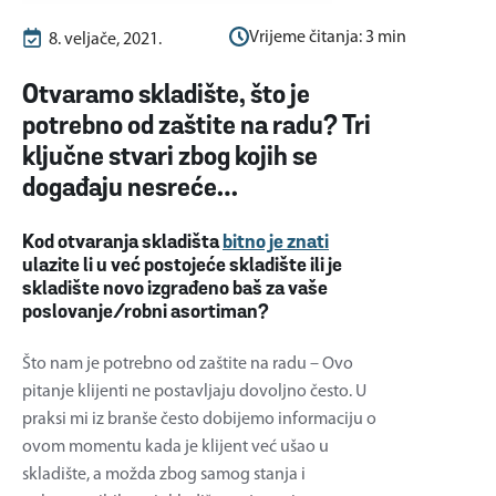
Vrijeme čitanja:
3
min
8. veljače, 2021.
Otvaramo skladište, što je
potrebno od zaštite na radu? Tri
ključne stvari zbog kojih se
događaju nesreće…
Kod otvaranja skladišta
bitno je znati
ulazite li u već postojeće skladište ili je
skladište novo izgrađeno baš za vaše
poslovanje/robni asortiman?
Što nam je potrebno od zaštite na radu – Ovo
pitanje klijenti ne postavljaju dovoljno često. U
praksi mi iz branše često dobijemo informaciju o
ovom momentu kada je klijent već ušao u
skladište, a možda zbog samog stanja i