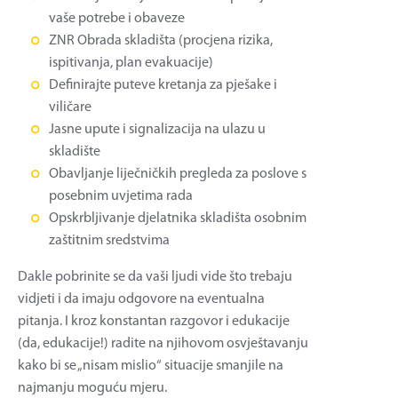
vaše potrebe i obaveze
ZNR Obrada skladišta (procjena rizika,
ispitivanja, plan evakuacije)
Definirajte puteve kretanja za pješake i
viličare
Jasne upute i signalizacija na ulazu u
skladište
Obavljanje liječničkih pregleda za poslove s
posebnim uvjetima rada
Opskrbljivanje djelatnika skladišta osobnim
zaštitnim sredstvima
Dakle pobrinite se da vaši ljudi vide što trebaju
vidjeti i da imaju odgovore na eventualna
pitanja. I kroz konstantan razgovor i edukacije
(da, edukacije!) radite na njihovom osvještavanju
kako bi se „nisam mislio“ situacije smanjile na
najmanju moguću mjeru.