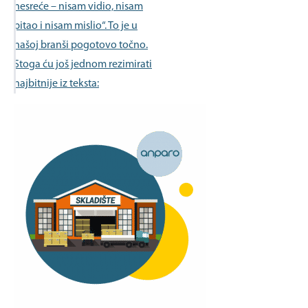
nesreće – nisam vidio, nisam
pitao i nisam mislio“. To je u
našoj branši pogotovo točno.
Stoga ću još jednom rezimirati
najbitnije iz teksta: