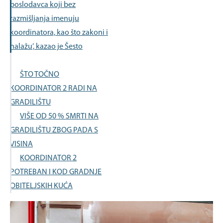
poslodavca koji bez
razmišljanja imenuju
koordinatora, kao što zakoni i
nalažu’, kazao je Šesto
ŠTO TOČNO
KOORDINATOR 2 RADI NA
GRADILIŠTU
VIŠE OD 50 % SMRTI NA
GRADILIŠTU ZBOG PADA S
VISINA
KOORDINATOR 2
POTREBAN I KOD GRADNJE
OBITELJSKIH KUĆA