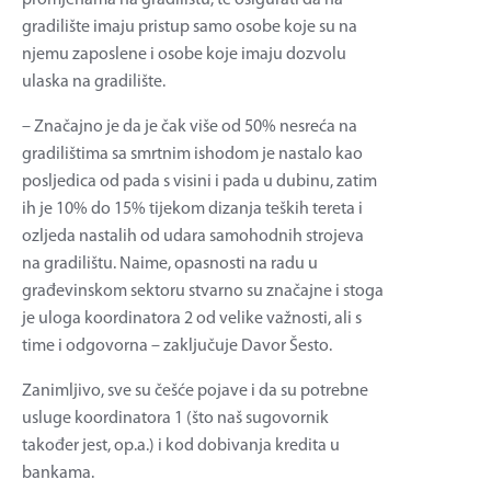
promjenama na gradilištu, te osigurati da na
gradilište imaju pristup samo osobe koje su na
njemu zaposlene i osobe koje imaju dozvolu
ulaska na gradilište.
– Značajno je da je čak više od 50% nesreća na
gradilištima sa smrtnim ishodom je nastalo kao
posljedica od pada s visini i pada u dubinu, zatim
ih je 10% do 15% tijekom dizanja teških tereta i
ozljeda nastalih od udara samohodnih strojeva
na gradilištu. Naime, opasnosti na radu u
građevinskom sektoru stvarno su značajne i stoga
je uloga koordinatora 2 od velike važnosti, ali s
time i odgovorna – zaključuje Davor Šesto.
Zanimljivo, sve su češće pojave i da su potrebne
usluge koordinatora 1 (što naš sugovornik
također jest, op.a.) i kod dobivanja kredita u
bankama.