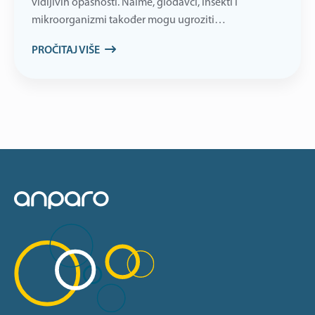
vidljivih opasnosti. Naime, glodavci, insekti i
mikroorganizmi također mogu ugroziti…
PROČITAJ VIŠE