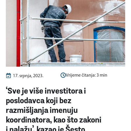
Vrijeme čitanja:
3
min
17. srpnja, 2023.
‘Sve je više investitora i
poslodavca koji bez
razmišljanja imenuju
koordinatora, kao što zakoni
i nalažu’, kazao je Šesto