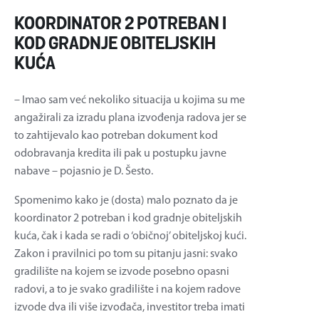
KOORDINATOR 2 POTREBAN I
KOD GRADNJE OBITELJSKIH
KUĆA
– Imao sam već nekoliko situacija u kojima su me
angažirali za izradu plana izvođenja radova jer se
to zahtijevalo kao potreban dokument kod
odobravanja kredita ili pak u postupku javne
nabave – pojasnio je D. Šesto.
Spomenimo kako je (dosta) malo poznato da je
koordinator 2 potreban i kod gradnje obiteljskih
kuća, čak i kada se radi o ‘običnoj’ obiteljskoj kući.
Zakon i pravilnici po tom su pitanju jasni: svako
gradilište na kojem se izvode posebno opasni
radovi, a to je svako gradilište i na kojem radove
izvode dva ili više izvođača, investitor treba imati