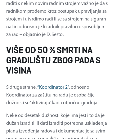
raditi s nekim novim radnim strojem važno je da s
radnikom prođemo kroz postupak upravljanja sa
strojem i utvrdimo radi li se sa strojem na siguran
način odnosno je li radnik pravilno osposobljen
za rad – objasnio je D. Šesto.
VIŠE OD 50 % SMRTI NA
GRADILIŠTU ZBOG PADA S
VISINA
S druge strane,
“Koordinator 2”
, odnosno
Koordinator za zaštitu na radu je osoba čije
dužnosti se ‘aktiviraju’ kada otpočne gradnja.
Neke od desetak dužnosti koje ima jest i to da je
dužan izraditi ili dati izraditi potrebna usklađenja
plana izvođenja radova i dokumentacije sa svim