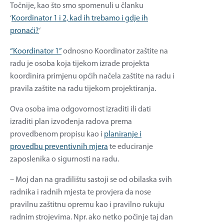
Točnije, kao što smo spomenuli u članku
‘
Koordinator 1 i 2, kad ih trebamo i gdje ih
pronaći?
‘
“Koordinator 1”
odnosno Koordinator zaštite na
radu je osoba koja tijekom izrade projekta
koordinira primjenu općih načela zaštite na radu i
pravila zaštite na radu tijekom projektiranja.
Ova osoba ima odgovornost izraditi ili dati
izraditi plan izvođenja radova prema
provedbenom propisu kao i
planiranje i
provedbu preventivnih mjera
te educiranje
zaposlenika o sigurnosti na radu.
– Moj dan na gradilištu sastoji se od obilaska svih
radnika i radnih mjesta te provjera da nose
pravilnu zaštitnu opremu kao i pravilno rukuju
radnim strojevima. Npr. ako netko počinje taj dan