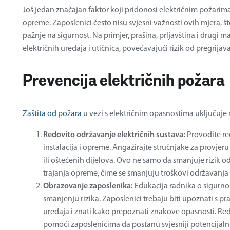
Još jedan značajan faktor koji pridonosi električnim požari
opreme. Zaposlenici često nisu svjesni važnosti ovih mjera, 
pažnje na sigurnost. Na primjer, prašina, prljavština i drugi 
električnih uređaja i utičnica, povećavajući rizik od pregrijava
Prevencija električnih požara
Zaštita od požara
u vezi s električnim opasnostima uključuje 
Redovito održavanje električnih sustava:
Provodite re
instalacija i opreme. Angažirajte stručnjake za provjeru
ili oštećenih dijelova. Ovo ne samo da smanjuje rizik o
trajanja opreme, čime se smanjuju troškovi održavanja
Obrazovanje zaposlenika:
Edukacija radnika o sigur
smanjenju rizika. Zaposlenici trebaju biti upoznati s pra
uređaja i znati kako prepoznati znakove opasnosti. Red
pomoći zaposlenicima da postanu svjesniji potencijalnih