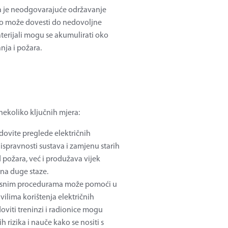
ma je neodgovarajuće održavanje
što može dovesti do nedovoljne
materijali mogu se akumulirati oko
nja i požara.
nekoliko ključnih mjera:
dovite preglede električnih
 ispravnosti sustava i zamjenu starih
d požara, već i produžava vijek
 na duge staze.
nosnim procedurama može pomoći u
vilima korištenja električnih
oviti treninzi i radionice mogu
 rizika i nauče kako se nositi s