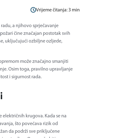
Vrijeme čitanja:
3
min
a radu, a njihovo sprječavanje
i požari čine značajan postotak svih
, uključujući ozbiljne ozljede,
 i opremom može značajno smanjiti
je. Osim toga, pravilno upravljanje
ost i sigurnost rada.
i
 električnih krugova. Kada se na
avanja, što povećava rizik od
ažan da podrži sve priključene