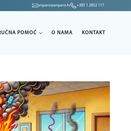
anparo@anparo.hr
+385 1 2852 117
RUČNA POMOĆ
O NAMA
KONTAKT