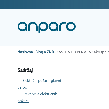
Naslovna
-
Blog o ZNR
-
ZAŠTITA OD POŽARA Kako spriječ
Sadržaj
Električni požar – glavni
uzroci
Prevencija električnih
požara