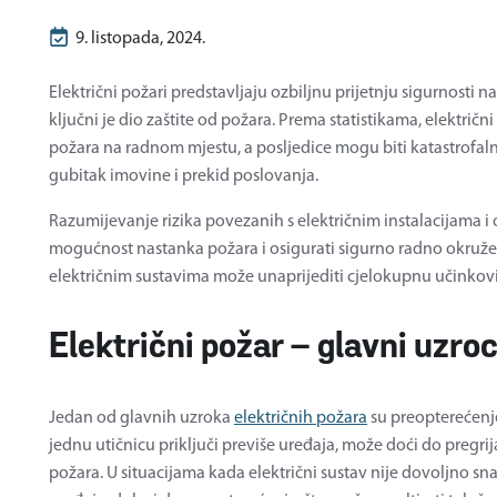
9. listopada, 2024.
Električni požari predstavljaju ozbiljnu prijetnju sigurnosti n
ključni je dio zaštite od požara. Prema statistikama, električn
požara na radnom mjestu, a posljedice mogu biti katastrofalne
gubitak imovine i prekid poslovanja.
Razumijevanje rizika povezanih s električnim instalacijama
mogućnost nastanka požara i osigurati sigurno radno okružen
električnim sustavima može unaprijediti cjelokupnu učinkovit
Električni požar – glavni uzroc
Jedan od glavnih uzroka
električnih požara
su preopterećenje
jednu utičnicu priključi previše uređaja, može doći do pregrij
požara. U situacijama kada električni sustav nije dovoljno sn