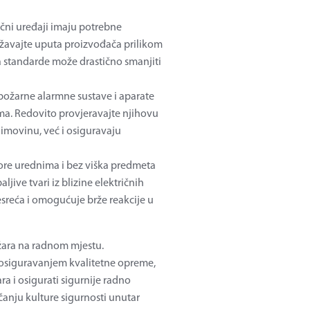
ični uređaji imaju potrebne
idržavajte uputa proizvođača prilikom
 standarde može drastično smanjiti
upožarne alarmne sustave i aparate
ma. Redovito provjeravajte njihovu
imovinu, već i osiguravaju
ore urednima i bez viška predmeta
ljive tvari iz blizine električnih
sreća i omogućuje brže reakcije u
ožara na radnom mjestu.
 osiguravanjem kvalitetne opreme,
ra i osigurati sigurnije radno
čanju kulture sigurnosti unutar