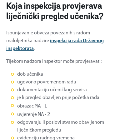
Koja inspekcija provjerava
liječnički pregled učenika?
Ispunjavanje obveza povezanih s radom
maloljetnika nadzire
inspekcija rada Državnog
inspektorata
.
Tijekom nadzora inspektor može provjeravati:
dob učenika
ugovor o povremenom radu
dokumentaciju učeničkog servisa
je li pregled obavljen prije početka rada
MA-1
obrazac
MA-2
uvjerenje
odgovaraju li poslovi stvarno obavljenom
liječničkom pregledu
evidenciju radnog vremena