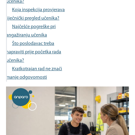
učenika?
Koja inspekcija provjerava
liječnički pregled učenika?
Najčešće pogreške pri
angažiranju učenika
Što poslodavac treba
napraviti prije početka rada
učenika?
Kratkotrajan rad ne znači
manje odgovornosti