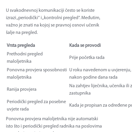
U svakodnevnoj komunikaciji često se koriste
izrazi „periodički“ i „kontrolni pregled“. Međutim,
važno je znati na kojoj se pravnoj osnovi učenik
šalje na pregled.
Vrsta pregleda
Kada se provodi
Prethodni pregled
Prije početka rada
maloljetnika
Ponovna provjera sposobnosti
U roku navedenom u uvjerenju, 
maloljetnika
nakon godine dana rada
Na zahtjev liječnika, učenika il
Ranija provjera
zastupnika
Periodički pregled za posebne
Kada je propisan za određene pos
uvjete rada
Ponovna provjera maloljetnika nije automatski
isto što i periodički pregled radnika na poslovima