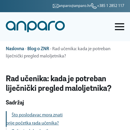
anparo@anparo.hr
+385 1 2852 117
Naslovna
-
Blog o ZNR
-
Rad učenika: kada je potreban
liječnički pregled maloljetnika?
Rad učenika: kada je potreban
liječnički pregled maloljetnika?
Sadržaj
Što poslodavac mora znati
prije početka rada učenika?