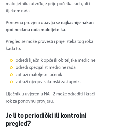
maloljetnika utvrđuje prije početka rada, ali i
tijekom rada.
Ponovna provjera obavlja se
najkasnije nakon
godine dana rada maloljetnika
.
Pregled se može provesti i prije isteka tog roka
kada to:
odredi liječnik opće ili obiteljske medicine
odredi specijalist medicine rada
zatraži maloljetni učenik
zatraži njegov zakonski zastupnik.
MA-2
Liječnik u uvjerenju
može odrediti i kraći
rok za ponovnu provjeru.
Je li to periodički ili kontrolni
pregled?