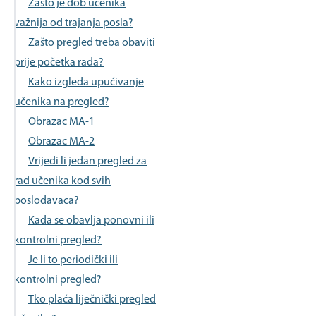
Zašto je dob učenika
važnija od trajanja posla?
Zašto pregled treba obaviti
prije početka rada?
Kako izgleda upućivanje
učenika na pregled?
Obrazac MA-1
Obrazac MA-2
Vrijedi li jedan pregled za
rad učenika kod svih
poslodavaca?
Kada se obavlja ponovni ili
kontrolni pregled?
Je li to periodički ili
kontrolni pregled?
Tko plaća liječnički pregled