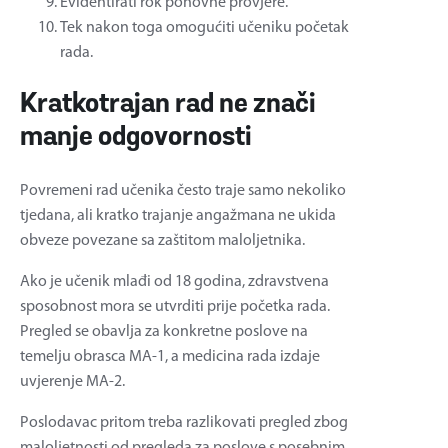
Evidentirati rok ponovne provjere.
Tek nakon toga omogućiti učeniku početak
rada.
Kratkotrajan rad ne znači
manje odgovornosti
Povremeni rad učenika često traje samo nekoliko
tjedana, ali kratko trajanje angažmana ne ukida
obveze povezane sa zaštitom maloljetnika.
Ako je učenik mlađi od 18 godina, zdravstvena
sposobnost mora se utvrditi prije početka rada.
Pregled se obavlja za konkretne poslove na
temelju obrasca MA-1, a medicina rada izdaje
uvjerenje MA-2.
Poslodavac pritom treba razlikovati pregled zbog
maloljetnosti od pregleda za poslove s posebnim