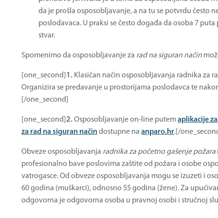
da je prošla osposobljavanje, a na tu se potvrdu često 
poslodavaca. U praksi se često događa da osoba 7 puta p
stvar.
Spomenimo da osposobljavanje za
rad na siguran način
može
[one_second]
1.
Klasičan način osposobljavanja radnika za ra
Organizira se predavanje u prostorijama poslodavca te nakon t
[/one_second]
[one_second]
2.
Osposobljavanje on-line putem
aplikacije z
za rad na siguran način
dostupne na
anparo.hr
.[/one_secon
Obveze osposobljavanja
radnika za početno gašenje požara
profesionalno bave poslovima zaštite od požara i osobe osp
vatrogasce. Od obveze osposobljavanja mogu se izuzeti i oso
60 godina (muškarci), odnosno 55 godina (žene). Za upućiva
odgovorna je odgovorna osoba u pravnoj osobi i stručnoj slu