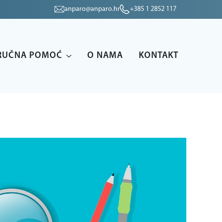
anparo@anparo.hr
+385 1 2852 117
RUČNA POMOĆ
O NAMA
KONTAKT