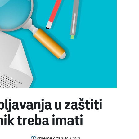
ljavanja u zaštiti
nik treba imati
Vrijeme čitanja:
2
min