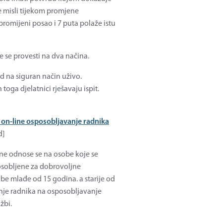
ne misli tijekom promjene
romijeni posao i 7 puta polaže istu
 se provesti na dva načina.
d na siguran način uživo.
oga djelatnici rješavaju ispit.
a on-line osposobljavanje radnika
d]
ne odnose se na osobe koje se
osobljene za dobrovoljne
be mlađe od 15 godina. a starije od
nje radnika na osposobljavanje
žbi.