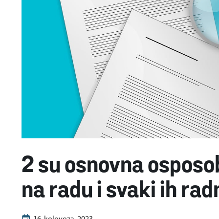
2 su osnovna osposob
na radu i svaki ih rad