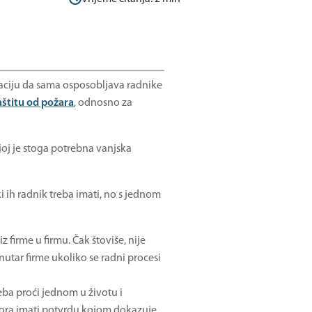
fikaciju da sama osposobljava radnike
aštitu od požara
, odnosno za
oj je stoga potrebna vanjska
ki ih radnik treba imati, no s jednom
 firme u firmu. Čak štoviše, nije
utar firme ukoliko se radni procesi
eba proći jednom u životu i
mora imati potvrdu kojom dokazuje