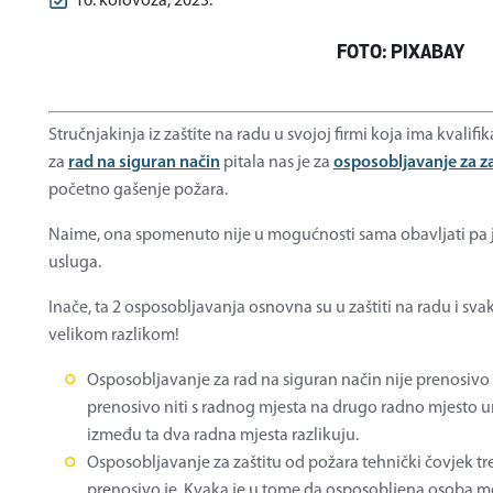
16. kolovoza, 2023.
FOTO: PIXABAY
Stručnjakinja iz zaštite na radu u svojoj firmi koja ima kvali
za
rad na siguran način
pitala nas je za
osposobljavanje za z
početno gašenje požara.
Naime, ona spomenuto nije u mogućnosti sama obavljati pa j
usluga.
Inače, ta 2 osposobljavanja osnovna su u zaštiti na radu i sva
velikom razlikom!
Osposobljavanje za rad na siguran način nije prenosivo iz
prenosivo niti s radnog mjesta na drugo radno mjesto un
između ta dva radna mjesta razlikuju.
Osposobljavanje za zaštitu od požara tehnički čovjek tr
prenosivo je. Kvaka je u tome da osposobljena osoba 