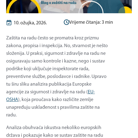
Vrijeme čitanja:
3
min
10. ožujka, 2026.
Zaštita na radu često se promatra kroz prizmu
zakona, propisa i inspekcija. No, stvarnost je nešto
složenija. U praksi, sigurnost i zdravlje na radu ne
osiguravaju samo kontrole i kazne, nego i sustav
podrške koji uključuje inspektorate rada,
preventivne službe, poslodavce i radnike. Upravo
tu širu sliku analizira publikacija Europske
agencije za sigurnost i zdravlje na radu (
EU-
OSHA
), koja proučava kako različite zemlje
unapređuju usklađenost s pravilima zaštite na
radu.
Analiza obuhvaća iskustva nekoliko europskih
država i pokazuje kako se sustav zaštite na radu