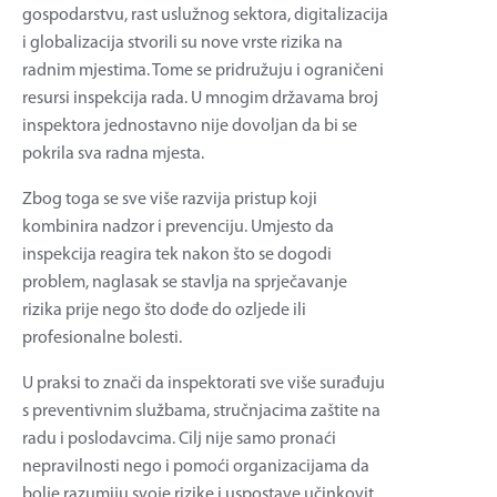
gospodarstvu, rast uslužnog sektora, digitalizacija
i globalizacija stvorili su nove vrste rizika na
radnim mjestima. Tome se pridružuju i ograničeni
resursi inspekcija rada. U mnogim državama broj
inspektora jednostavno nije dovoljan da bi se
pokrila sva radna mjesta.
Zbog toga se sve više razvija pristup koji
kombinira nadzor i prevenciju. Umjesto da
inspekcija reagira tek nakon što se dogodi
problem, naglasak se stavlja na sprječavanje
rizika prije nego što dođe do ozljede ili
profesionalne bolesti.
U praksi to znači da inspektorati sve više surađuju
s preventivnim službama, stručnjacima zaštite na
radu i poslodavcima. Cilj nije samo pronaći
nepravilnosti nego i pomoći organizacijama da
bolje razumiju svoje rizike i uspostave učinkovit