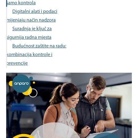
samo kontrola
Digitalni alati i podaci
mijenjaju način nadzora
Suradnja je ključ za
sigurnija radna mjesta
Budućnost zaštite na radu:
kombinacija kontrole i
prevencije