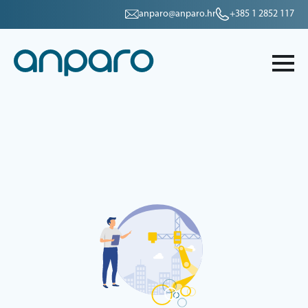
anparo@anparo.hr
+385 1 2852 117