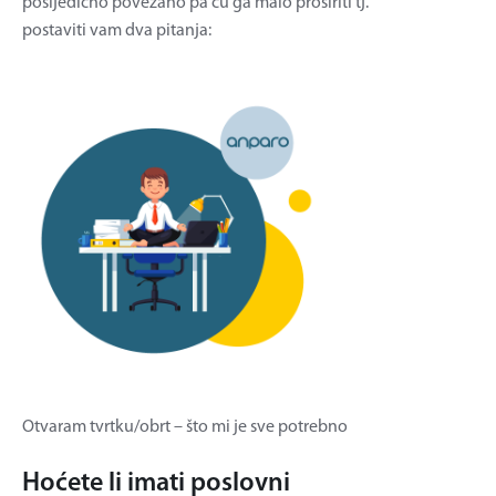
posljedično povezano pa ću ga malo proširiti tj.
postaviti vam dva pitanja:
Otvaram tvrtku/obrt – što mi je sve potrebno
Hoćete li imati poslovni