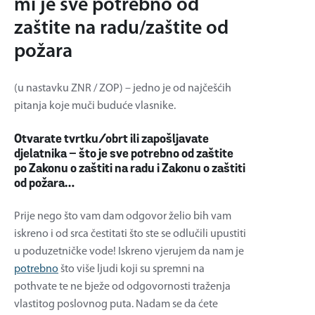
mi je sve potrebno od
zaštite na radu/zaštite od
požara
(u nastavku ZNR / ZOP) – jedno je od najčešćih
pitanja koje muči buduće vlasnike.
Otvarate tvrtku/obrt ili zapošljavate
djelatnika – što je sve potrebno od zaštite
po Zakonu o zaštiti na radu i Zakonu o zaštiti
od požara…
Prije nego što vam dam odgovor želio bih vam
iskreno i od srca čestitati što ste se odlučili upustiti
u poduzetničke vode! Iskreno vjerujem da nam je
potrebno
što više ljudi koji su spremni na
pothvate te ne bježe od odgovornosti traženja
vlastitog poslovnog puta. Nadam se da ćete