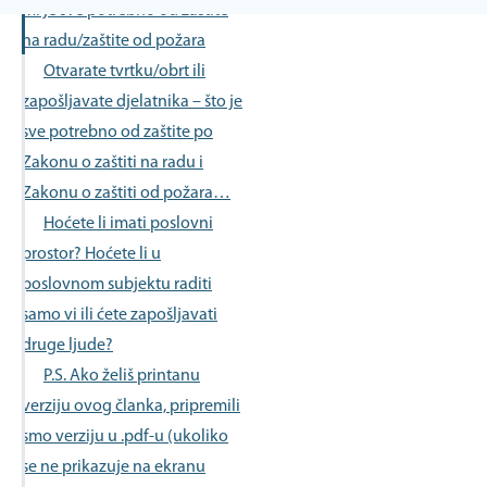
mi je sve potrebno od zaštite
na radu/zaštite od požara
Otvarate tvrtku/obrt ili
zapošljavate djelatnika – što je
sve potrebno od zaštite po
Zakonu o zaštiti na radu i
Zakonu o zaštiti od požara…
Hoćete li imati poslovni
prostor? Hoćete li u
poslovnom subjektu raditi
samo vi ili ćete zapošljavati
druge ljude?
P.S. Ako želiš printanu
verziju ovog članka, pripremili
smo verziju u .pdf-u (ukoliko
se ne prikazuje na ekranu