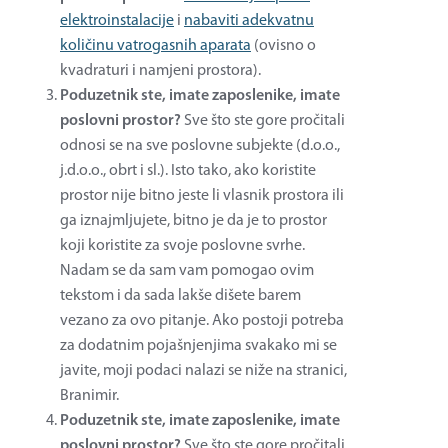
elektroinstalacije
i
nabaviti adekvatnu
količinu vatrogasnih aparata
(ovisno o
kvadraturi i namjeni prostora).
Poduzetnik ste, imate zaposlenike, imate
poslovni prostor?
Sve što ste gore pročitali
odnosi se na sve poslovne subjekte (d.o.o.,
j.d.o.o., obrt i sl.). Isto tako, ako koristite
prostor nije bitno jeste li vlasnik prostora ili
ga iznajmljujete, bitno je da je to prostor
koji koristite za svoje poslovne svrhe.
Nadam se da sam vam pomogao ovim
tekstom i da sada lakše dišete barem
vezano za ovo pitanje. Ako postoji potreba
za dodatnim pojašnjenjima svakako mi se
javite, moji podaci nalazi se niže na stranici,
Branimir.
Poduzetnik ste, imate zaposlenike, imate
poslovni prostor?
Sve što ste gore pročitali