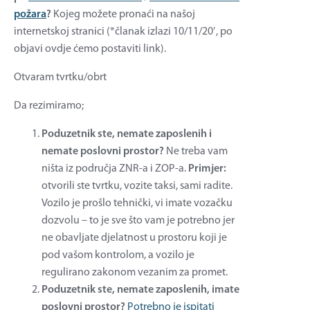
požara
?
Kojeg možete pronaći na našoj
internetskoj stranici (*članak izlazi 10/11/20′, po
objavi ovdje ćemo postaviti link).
Otvaram tvrtku/obrt
Da rezimiramo;
Poduzetnik ste, nemate zaposlenih i
nemate poslovni prostor?
Ne treba vam
ništa iz područja ZNR-a i ZOP-a.
Primjer:
otvorili ste tvrtku, vozite taksi, sami radite.
Vozilo je prošlo tehnički, vi imate vozačku
dozvolu – to je sve što vam je potrebno jer
ne obavljate djelatnost u prostoru koji je
pod vašom kontrolom, a vozilo je
regulirano zakonom vezanim za promet.
Poduzetnik ste, nemate zaposlenih, imate
poslovni prostor?
Potrebno je ispitati