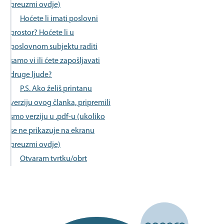
preuzmi ovdje)
Hoćete li imati poslovni
prostor? Hoćete li u
poslovnom subjektu raditi
samo vi ili ćete zapošljavati
druge ljude?
P.S. Ako želiš printanu
verziju ovog članka, pripremili
smo verziju u .pdf-u (ukoliko
se ne prikazuje na ekranu
preuzmi ovdje)
Otvaram tvrtku/obrt