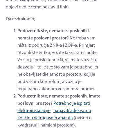
objavi ovdje ćemo postaviti link).
Da rezimiramo;
Poduzetnik ste, nemate zaposlenih i
nemate poslovni prostor?
Ne treba vam
ništa iz područja ZNR-a i ZOP-a.
Primjer:
otvorili ste tvrtku, vozite taksi, sami radite.
Vozilo je prošlo tehnički, vi imate vozačku
dozvolu – to je sve što vam je potrebno jer
ne obavljate djelatnost u prostoru koji je
pod vašom kontrolom, a vozilo je
regulirano zakonom vezanim za promet.
Poduzetnik ste, nemate zaposlenih, imate
poslovni prostor?
Potrebno je ispitati
elektroinstalacije
i
nabaviti adekvatnu
količinu vatrogasnih aparata
(ovisno o
kvadraturi i namjeni prostora).