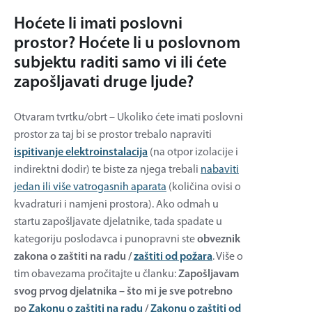
Hoćete li imati poslovni
prostor? Hoćete li u poslovnom
subjektu raditi samo vi ili ćete
zapošljavati druge ljude?
Otvaram tvrtku/obrt – Ukoliko ćete imati poslovni
prostor za taj bi se prostor trebalo napraviti
ispitivanje elektroinstalacija
(na otpor izolacije i
indirektni dodir) te biste za njega trebali
nabaviti
jedan ili više vatrogasnih aparata
(količina ovisi o
kvadraturi i namjeni prostora). Ako odmah u
startu zapošljavate djelatnike, tada spadate u
kategoriju poslodavca i punopravni ste
obveznik
zakona o zaštiti na radu /
zaštiti od požara
. Više o
tim obavezama pročitajte u članku:
Zapošljavam
svog prvog djelatnika – što mi je sve potrebno
po
Zakonu o zaštiti na radu
/
Zakonu o zaštiti od