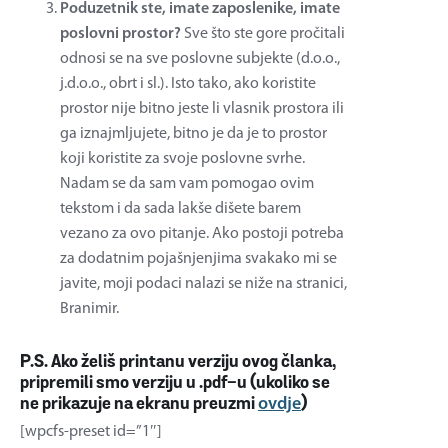
Poduzetnik ste, imate zaposlenike, imate
poslovni prostor?
Sve što ste gore pročitali
odnosi se na sve poslovne subjekte (d.o.o.,
j.d.o.o., obrt i sl.). Isto tako, ako koristite
prostor nije bitno jeste li vlasnik prostora ili
ga iznajmljujete, bitno je da je to prostor
koji koristite za svoje poslovne svrhe.
Nadam se da sam vam pomogao ovim
tekstom i da sada lakše dišete barem
vezano za ovo pitanje. Ako postoji potreba
za dodatnim pojašnjenjima svakako mi se
javite, moji podaci nalazi se niže na stranici,
Branimir.
P.S. Ako želiš printanu verziju ovog članka,
pripremili smo verziju u .pdf-u (ukoliko se
ne prikazuje na ekranu preuzmi
ovdje
)
[wpcfs-preset id=”1″]