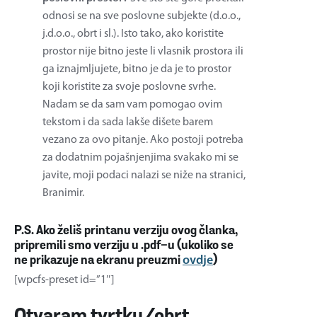
odnosi se na sve poslovne subjekte (d.o.o.,
j.d.o.o., obrt i sl.). Isto tako, ako koristite
prostor nije bitno jeste li vlasnik prostora ili
ga iznajmljujete, bitno je da je to prostor
koji koristite za svoje poslovne svrhe.
Nadam se da sam vam pomogao ovim
tekstom i da sada lakše dišete barem
vezano za ovo pitanje. Ako postoji potreba
za dodatnim pojašnjenjima svakako mi se
javite, moji podaci nalazi se niže na stranici,
Branimir.
P.S. Ako želiš printanu verziju ovog članka,
pripremili smo verziju u .pdf-u (ukoliko se
ne prikazuje na ekranu preuzmi
ovdje
)
[wpcfs-preset id=”1″]
Otvaram tvrtku/obrt