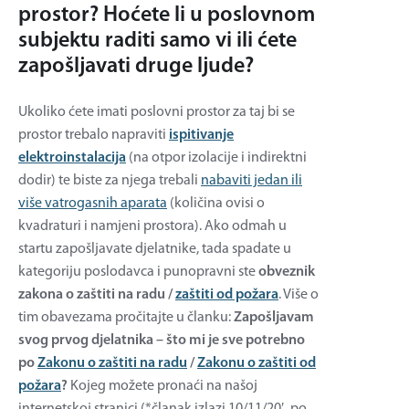
prostor? Hoćete li u poslovnom
subjektu raditi samo vi ili ćete
zapošljavati druge ljude?
Ukoliko ćete imati poslovni prostor za taj bi se
prostor trebalo napraviti
ispitivanje
elektroinstalacija
(na otpor izolacije i indirektni
dodir) te biste za njega trebali
nabaviti jedan ili
više vatrogasnih aparata
(količina ovisi o
kvadraturi i namjeni prostora). Ako odmah u
startu zapošljavate djelatnike, tada spadate u
kategoriju poslodavca i punopravni ste
obveznik
zakona o zaštiti na radu /
zaštiti od požara
. Više o
tim obavezama pročitajte u članku:
Zapošljavam
svog prvog djelatnika – što mi je sve potrebno
po
Zakonu o zaštiti na radu
/
Zakonu o zaštiti od
požara
?
Kojeg možete pronaći na našoj
internetskoj stranici (*članak izlazi 10/11/20′, po