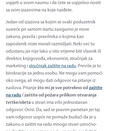
uspjeti u svom naumu i da ćete se uspješno nositi
sa svim izazovima na koje naiđete.
Jedan od izazova sa kojim se svaki poduzetnik
susreće pri samom startu zasigurno je more
zakona, pravila i pravilnika o kojima kao
zaposlenik niste morali razmišljati. Neki već tu
odustanu jer nije lako u isto vrijeme biti vlasnik ili
direktor, knjigovođa, ekonomist, stručnjak za
marketing i
stručnjak zaštite na radu
. Previše je to
birokracije za jednu osobu. Ne mogu vam pomoći
oko svega, ali mogu dati odgovor na pitanje iz
naslova. Pitanje
što mi je sve potrebno od
zaštite
na radu
/ zaštite od požara prilikom otvaranja
tvrtke/obrta
u stvari ima vrlo jednostavan
odgovor: Ovisi. Da, sad se pravim pametan jer taj
vam odgovor uopće ne pomaže budući da je u
zakonu o zaštiti na radu mnogo stvari uzročno-