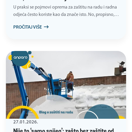
U praksi se pojmovi oprema za zaštitu na radu i radna
odjeća često koriste kao da znače isto. No, propisno,…
PROČITAJ VIŠE
27.01.2026.
Nije to ‘samo snijeg’: zašto bez zaštite od