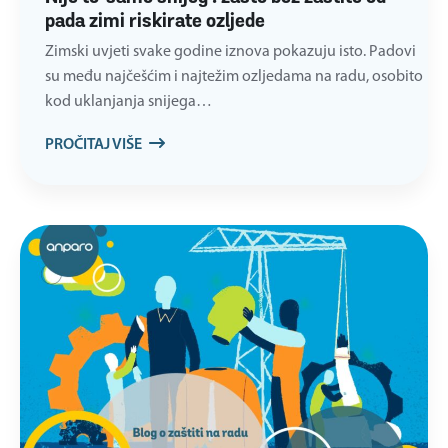
pada zimi riskirate ozljede
Zimski uvjeti svake godine iznova pokazuju isto. Padovi
su među najčešćim i najtežim ozljedama na radu, osobito
kod uklanjanja snijega…
PROČITAJ VIŠE