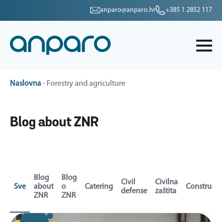
anparo@anparo.hr
+385 1 2852 117
Naslovna
-
Forestry and agriculture
Blog about ZNR
Blog
Blog
Civil
Civilna
Sve
about
o
Catering
Constructi
defense
zaštita
ZNR
ZNR