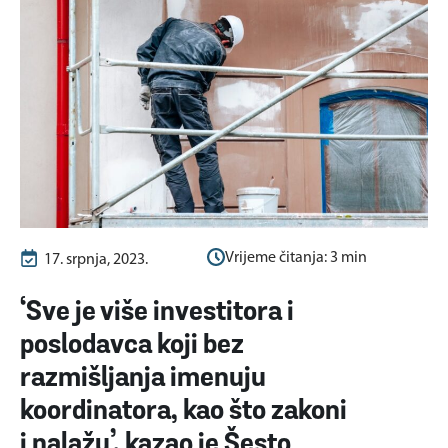
Vrijeme čitanja:
3
min
17. srpnja, 2023.
‘Sve je više investitora i
poslodavca koji bez
razmišljanja imenuju
koordinatora, kao što zakoni
i nalažu’, kazao je Šesto