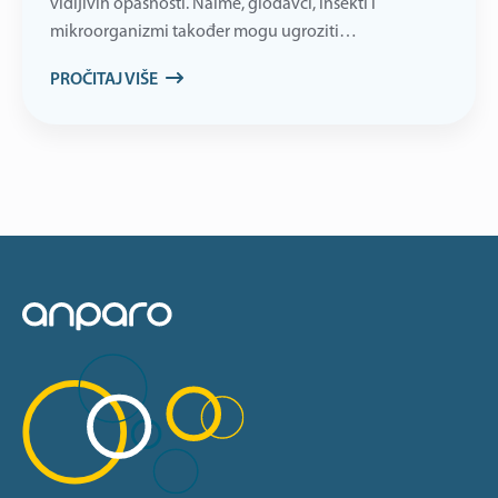
vidljivih opasnosti. Naime, glodavci, insekti i
mikroorganizmi također mogu ugroziti…
PROČITAJ VIŠE