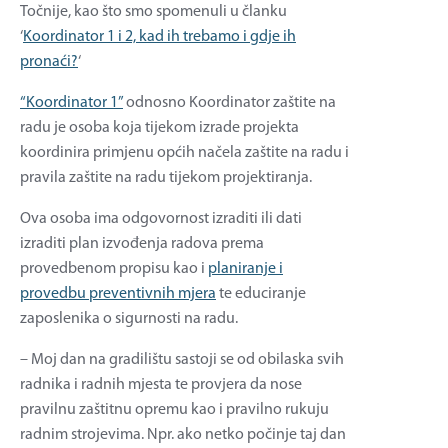
Točnije, kao što smo spomenuli u članku
‘
Koordinator 1 i 2, kad ih trebamo i gdje ih
pronaći?
‘
“Koordinator 1”
odnosno Koordinator zaštite na
radu je osoba koja tijekom izrade projekta
koordinira primjenu općih načela zaštite na radu i
pravila zaštite na radu tijekom projektiranja.
Ova osoba ima odgovornost izraditi ili dati
izraditi plan izvođenja radova prema
provedbenom propisu kao i
planiranje i
provedbu preventivnih mjera
te educiranje
zaposlenika o sigurnosti na radu.
– Moj dan na gradilištu sastoji se od obilaska svih
radnika i radnih mjesta te provjera da nose
pravilnu zaštitnu opremu kao i pravilno rukuju
radnim strojevima. Npr. ako netko počinje taj dan