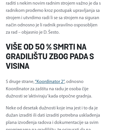
raditi s nekim novim radnim strojem važno je da s
radnikom prođemo kroz postupak upravljanja sa
strojem i utvrdimo radi li se sa strojem na siguran
način odnosno je li radnik pravilno osposobljen
za rad – objasnio je D. Šesto.
VIŠE OD 50 % SMRTI NA
GRADILIŠTU ZBOG PADA S
VISINA
S druge strane,
“Koordinator 2”
, odnosno
Koordinator za zaštitu na radu je osoba čije
dužnosti se ‘aktiviraju’ kada otpočne gradnja.
Neke od desetak dužnosti koje ima jest i to da je
dužan izraditi ili dati izraditi potrebna usklađenja
plana izvođenja radova i dokumentacije sa svim