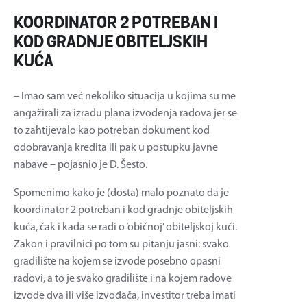
KOORDINATOR 2 POTREBAN I
KOD GRADNJE OBITELJSKIH
KUĆA
– Imao sam već nekoliko situacija u kojima su me
angažirali za izradu plana izvođenja radova jer se
to zahtijevalo kao potreban dokument kod
odobravanja kredita ili pak u postupku javne
nabave – pojasnio je D. Šesto.
Spomenimo kako je (dosta) malo poznato da je
koordinator 2 potreban i kod gradnje obiteljskih
kuća, čak i kada se radi o ‘običnoj’ obiteljskoj kući.
Zakon i pravilnici po tom su pitanju jasni: svako
gradilište na kojem se izvode posebno opasni
radovi, a to je svako gradilište i na kojem radove
izvode dva ili više izvođača, investitor treba imati