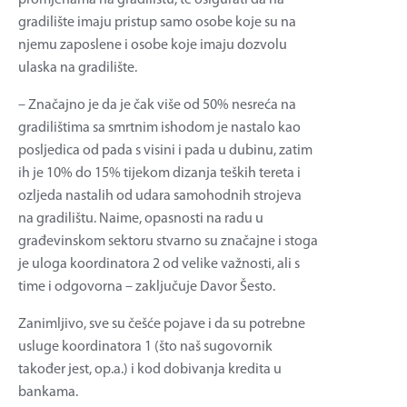
promjenama na gradilištu, te osigurati da na
gradilište imaju pristup samo osobe koje su na
njemu zaposlene i osobe koje imaju dozvolu
ulaska na gradilište.
– Značajno je da je čak više od 50% nesreća na
gradilištima sa smrtnim ishodom je nastalo kao
posljedica od pada s visini i pada u dubinu, zatim
ih je 10% do 15% tijekom dizanja teških tereta i
ozljeda nastalih od udara samohodnih strojeva
na gradilištu. Naime, opasnosti na radu u
građevinskom sektoru stvarno su značajne i stoga
je uloga koordinatora 2 od velike važnosti, ali s
time i odgovorna – zaključuje Davor Šesto.
Zanimljivo, sve su češće pojave i da su potrebne
usluge koordinatora 1 (što naš sugovornik
također jest, op.a.) i kod dobivanja kredita u
bankama.