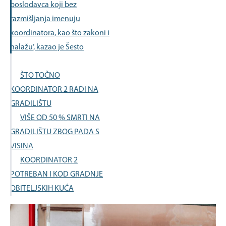
poslodavca koji bez
razmišljanja imenuju
koordinatora, kao što zakoni i
nalažu’, kazao je Šesto
ŠTO TOČNO
KOORDINATOR 2 RADI NA
GRADILIŠTU
VIŠE OD 50 % SMRTI NA
GRADILIŠTU ZBOG PADA S
VISINA
KOORDINATOR 2
POTREBAN I KOD GRADNJE
OBITELJSKIH KUĆA