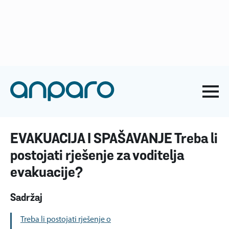
anparo@anparo.hr
+385 1 2852 117
Naslovna
-
Blog o ZNR
-
EVAKUACIJA I SPAŠAVANJE Treba li
postojati rješenje za voditelja evakuacije?
EVAKUACIJA I SPAŠAVANJE Treba li
postojati rješenje za voditelja
evakuacije?
Sadržaj
Treba li postojati rješenje o