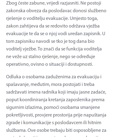
Zbog česte zabune, vrijedi razjasniti. Ne postoji
zakonska obveza da poslodavac donosi službeno
rješenje o voditelju evakuacije. Umjesto toga,
zakon zahtijeva da se redovito održava vježba
evakuacije te da se o njoj vodi uredan zapisnik. U
tom zapisniku navodi se tko je tog dana bio
voditelj vježbe. To znači da se funkcija voditelja
ne veže uz stalno rješenje, nego se određuje
operativno, ovisno o situaciji i dostupnosti.
Odluka o osobama zaduženima za evakuaciju i
spašavanje, međutim, mora postojati i treba
sadržavati imena radnika koji imaju jasne zadaće,
poput koordiniranja kretanja zaposlenika prema
sigurnim izlazima, pomoći osobama smanjene
pokretljivosti, provjere prostorija prije napuštanja
zgrade i komunikacije s poslodavcem ili hitnim
službama. Ove osobe trebaju biti osposobljene za