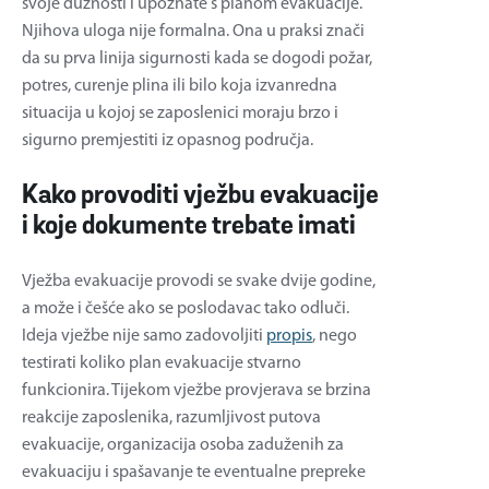
svoje dužnosti i upoznate s planom evakuacije.
Njihova uloga nije formalna. Ona u praksi znači
da su prva linija sigurnosti kada se dogodi požar,
potres, curenje plina ili bilo koja izvanredna
situacija u kojoj se zaposlenici moraju brzo i
sigurno premjestiti iz opasnog područja.
Kako provoditi vježbu evakuacije
i koje dokumente trebate imati
Vježba evakuacije provodi se svake dvije godine,
a može i češće ako se poslodavac tako odluči.
Ideja vježbe nije samo zadovoljiti
propis
, nego
testirati koliko plan evakuacije stvarno
funkcionira. Tijekom vježbe provjerava se brzina
reakcije zaposlenika, razumljivost putova
evakuacije, organizacija osoba zaduženih za
evakuaciju i spašavanje te eventualne prepreke