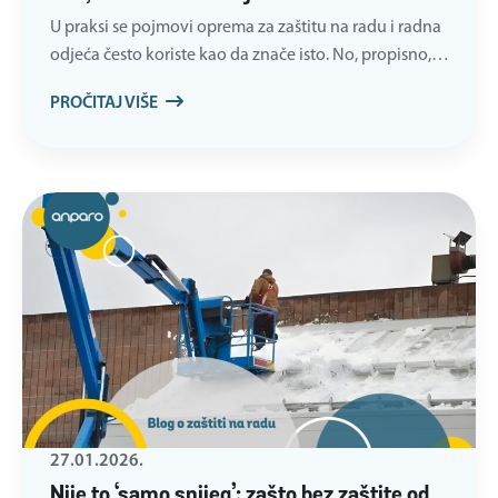
U praksi se pojmovi oprema za zaštitu na radu i radna
odjeća često koriste kao da znače isto. No, propisno,…
PROČITAJ VIŠE
27.01.2026.
Nije to ‘samo snijeg’: zašto bez zaštite od