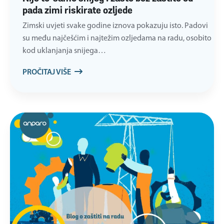
pada zimi riskirate ozljede
Zimski uvjeti svake godine iznova pokazuju isto. Padovi
su među najčešćim i najtežim ozljedama na radu, osobito
kod uklanjanja snijega…
PROČITAJ VIŠE