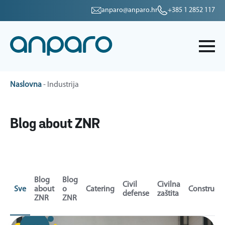
anparo@anparo.hr
+385 1 2852 117
Naslovna
-
Industrija
Blog about ZNR
Blog
Blog
Civil
Civilna
Sve
about
o
Catering
Constructi
defense
zaštita
ZNR
ZNR