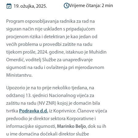
Vrijeme čitanja:
2
min
19. ožujka, 2025.
Program osposobljavanja radnika za rad na
siguran način nije usklađen s pripadajućom
procjenom rizika i detektiran je kao jedan od
većih problema u provedbi zaštite na radu
tijekom prošle, 2024. godine, istaknuo je Muhidin
Omerdić, voditelj Službe za unapređivanje
sigurnosti na radu i ovlaštenja pri mjerodavnom
Ministarstvu.
Upozorio je na to prije nekoliko tjedana, na
održanoj 13. sjednici Nacionalnog vijeća za
zaštitu na radu (NV ZNR) kojoj je domaćin bila
tvrtka
Podravka d.d.
iz Koprivnice. Članove vijeća
predvodio je direktor sektora Korporativne i
informacijske sigurnosti,
Marinko Beljo
, dok su ih
u ime domaćina dočekali direktor službe