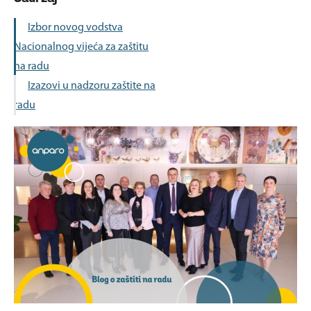
Izbor novog vodstva
Nacionalnog vijeća za zaštitu
na radu
Izazovi u nadzoru zaštite na
radu