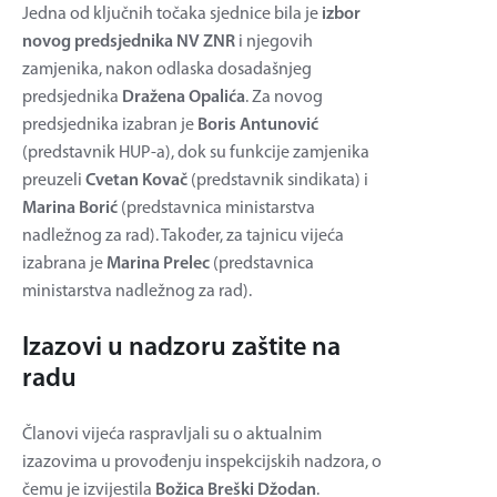
Jedna od ključnih točaka sjednice bila je
izbor
novog predsjednika NV ZNR
i njegovih
zamjenika, nakon odlaska dosadašnjeg
predsjednika
Dražena Opalića
. Za novog
predsjednika izabran je
Boris Antunović
(predstavnik HUP-a), dok su funkcije zamjenika
preuzeli
Cvetan Kovač
(predstavnik sindikata) i
Marina Borić
(predstavnica ministarstva
nadležnog za rad). Također, za tajnicu vijeća
izabrana je
Marina Prelec
(predstavnica
ministarstva nadležnog za rad).
Izazovi u nadzoru zaštite na
radu
Članovi vijeća raspravljali su o aktualnim
izazovima u provođenju inspekcijskih nadzora, o
čemu je izvijestila
Božica Breški Džodan
.