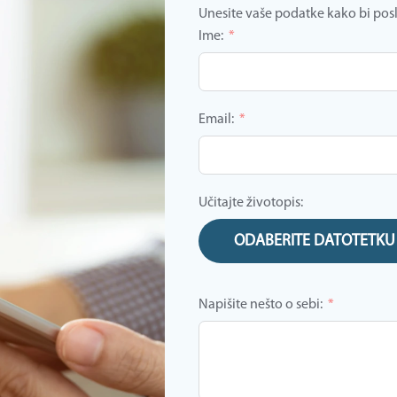
Unesite vaše podatke kako bi posla
Ime:
Email:
Učitajte životopis:
ODABERITE DATOTETKU
Napišite nešto o sebi: