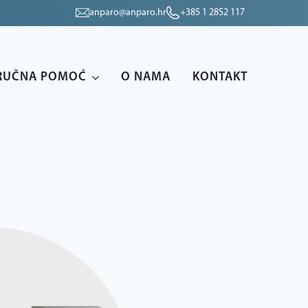
anparo@anparo.hr
+385 1 2852 117
RUČNA POMOĆ
O NAMA
KONTAKT