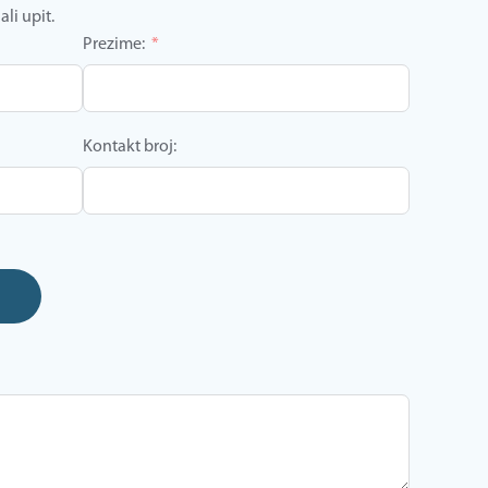
li upit.
Prezime:
Kontakt broj: