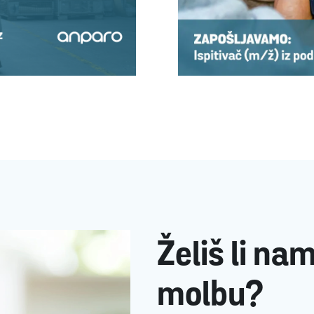
Želiš li na
molbu?