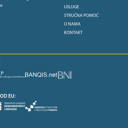
hr
USLUGE
STRUČNA POMOĆ
O NAMA
KONTAKT
:
OD EU: