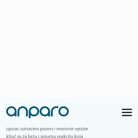
anparo@anparo.hr
+385 1 2852 117
Izrada plana evakuacije i
spašavanja
Kada se dogodi izvanredna situacija,
najvažnija je dobra priprema. Plan
evakuacije i spašavanja osigurava da
zaposlenici znaju kako reagirati u slučaju
požara, potresa ili drugih nepogoda. Jasne
upute, označeni putevi i redovite vježbe
ključ su za brzu i sigurnu reakciju koja