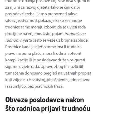
trudnoće obavlja poslove koji više nisu sigurni ni
za nju ni za razvoj djeteta. Iako se čini da bi
poslodavci trebali jasno prepoznati takve
situacije, stvarnost pokazuje kako se mnoge
trudnice same moraju izboriti da se uvjeti rada
procijene na vrijeme. Usto, pojam
trudnoća na
radnom mjestu
često se veže uz brojne zablude.
Posebice kada je riječ o tome ima li trudnica
pravo na punu plaću, mora li odmah otvoriti
komplikacije ili je poslodavac dužan osigurati
sigurne uvjete rada. Upravo zbog tih različitih
tumačenja donosimo pregled najvažnijih propisa
koji vrijede u Hrvatskoj, objašnjenih jednostavno
i razumljivo, bez pravničkih fraza.
Obveze poslodavca nakon
što radnica prijavi trudnoću