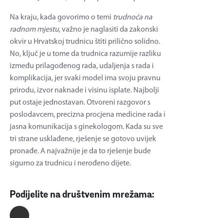
Na kraju, kada govorimo o temi
trudnoća na
radnom mjestu
, važno je naglasiti da zakonski
okvir u Hrvatskoj trudnicu štiti prilično solidno.
No, ključ je u tome da trudnica razumije razliku
između prilagođenog rada, udaljenja s rada i
komplikacija, jer svaki model ima svoju pravnu
prirodu, izvor naknade i visinu isplate. Najbolji
put ostaje jednostavan. Otvoreni razgovor s
poslodavcem, precizna procjena medicine rada i
jasna komunikacija s ginekologom. Kada su sve
tri strane usklađene, rješenje se gotovo uvijek
pronađe. A najvažnije je da to rješenje bude
sigurno za trudnicu i nerođeno dijete.
Podijelite na društvenim mrežama: