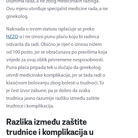
uvjetima rada, a ne zbog medicinskih razloga.
Ovu mjeru utvrđuje specijalist medicine rada, a ne
ginekolog.
Naknada u ovom statusu isplaćuje se preko
HZZO
-a i ne iznosi punu plaću koju bi radnica
ostvarila da radi. Obično je riječ o iznosu nižem
od 100 posto, jer se obračunava po pravilima koja
vrijede za ovaj oblik privremene nesposobnosti.
Puna plaća pripada tek u slučaju da ginekolog
utvrdi medicinske komplikacije, jer se tada radi o
klasičnom bolovanju zbog bolesti u trudnoći. To
je čest izvor zabune, pa je dobro da svaka
trudnica jasno razumije razliku između zaštite
trudnice i komplikacija.
Razlika između zaštite
trudnice i komplikacija u