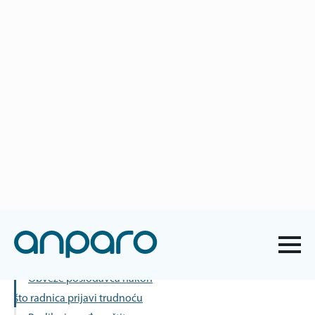
anparo@anparo.hr
+385 1 2852 117
Naslovna
-
Blog o ZNR
-
Trudnoća na radnom mjestu: što kaže
zakon?
Trudnoća na radnom mjestu: što
kaže zakon?
Sadržaj
Obveze poslodavca nakon
što radnica prijavi trudnoću