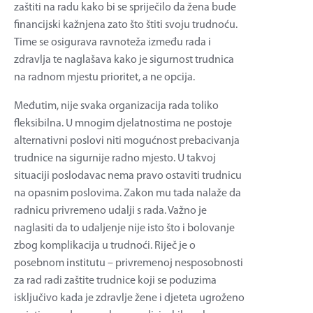
zaštiti na radu kako bi se spriječilo da žena bude
financijski kažnjena zato što štiti svoju trudnoću.
Time se osigurava ravnoteža između rada i
zdravlja te naglašava kako je sigurnost trudnica
na radnom mjestu prioritet, a ne opcija.
Međutim, nije svaka organizacija rada toliko
fleksibilna. U mnogim djelatnostima ne postoje
alternativni poslovi niti mogućnost prebacivanja
trudnice na sigurnije radno mjesto. U takvoj
situaciji poslodavac nema pravo ostaviti trudnicu
na opasnim poslovima. Zakon mu tada nalaže da
radnicu privremeno udalji s rada. Važno je
naglasiti da to udaljenje nije isto što i bolovanje
zbog komplikacija u trudnoći. Riječ je o
posebnom institutu – privremenoj nesposobnosti
za rad radi zaštite trudnice koji se poduzima
isključivo kada je zdravlje žene i djeteta ugroženo