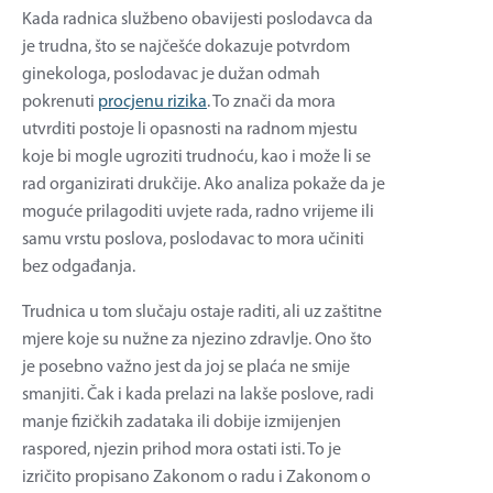
Kada radnica službeno obavijesti poslodavca da
je trudna, što se najčešće dokazuje potvrdom
ginekologa, poslodavac je dužan odmah
pokrenuti
procjenu rizika
. To znači da mora
utvrditi postoje li opasnosti na radnom mjestu
koje bi mogle ugroziti trudnoću, kao i može li se
rad organizirati drukčije. Ako analiza pokaže da je
moguće prilagoditi uvjete rada, radno vrijeme ili
samu vrstu poslova, poslodavac to mora učiniti
bez odgađanja.
Trudnica u tom slučaju ostaje raditi, ali uz zaštitne
mjere koje su nužne za njezino zdravlje. Ono što
je posebno važno jest da joj se plaća ne smije
smanjiti. Čak i kada prelazi na lakše poslove, radi
manje fizičkih zadataka ili dobije izmijenjen
raspored, njezin prihod mora ostati isti. To je
izričito propisano Zakonom o radu i Zakonom o