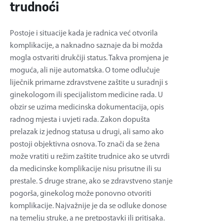
trudnoći
Postoje i situacije kada je radnica već otvorila
komplikacije, a naknadno saznaje da bi možda
mogla ostvariti drukčiji status. Takva promjena je
moguća, ali nije automatska. O tome odlučuje
liječnik primarne zdravstvene zaštite u suradnji s
ginekologom ili specijalistom medicine rada. U
obzir se uzima medicinska dokumentacija, opis
radnog mjesta i uvjeti rada. Zakon dopušta
prelazak iz jednog statusa u drugi, ali samo ako
postoji objektivna osnova. To znači da se žena
može vratiti u režim zaštite trudnice ako se utvrdi
da medicinske komplikacije nisu prisutne ili su
prestale. S druge strane, ako se zdravstveno stanje
pogorša, ginekolog može ponovno otvoriti
komplikacije. Najvažnije je da se odluke donose
na temelju struke, a ne pretpostavki ili pritisaka.