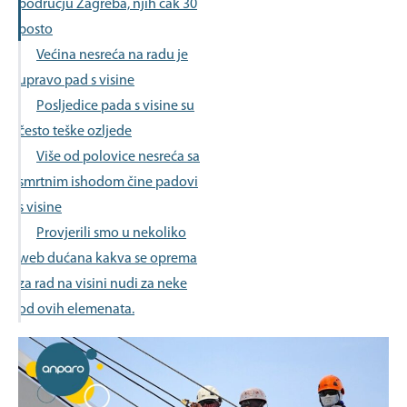
području Zagreba, njih čak 30
posto
Većina nesreća na radu je
upravo pad s visine
Posljedice pada s visine su
često teške ozljede
Više od polovice nesreća sa
smrtnim ishodom čine padovi
s visine
Provjerili smo u nekoliko
web dućana kakva se oprema
za rad na visini nudi za neke
od ovih elemenata.