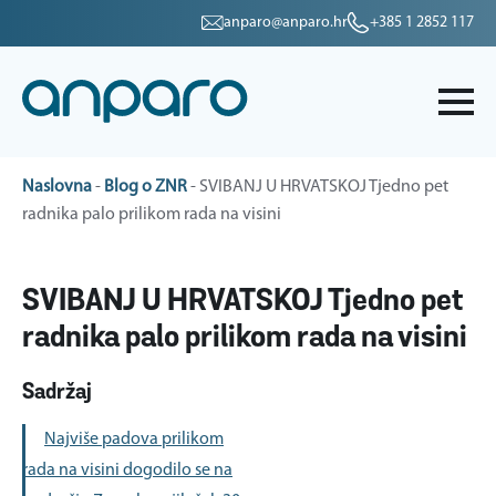
anparo@anparo.hr
+385 1 2852 117
Naslovna
-
Blog o ZNR
-
SVIBANJ U HRVATSKOJ Tjedno pet
radnika palo prilikom rada na visini
SVIBANJ U HRVATSKOJ Tjedno pet
radnika palo prilikom rada na visini
Sadržaj
Najviše padova prilikom
rada na visini dogodilo se na