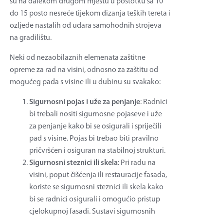
su na dalekom ‘drugom’ mjestu u postotku sa 10
do 15 posto nesreće tijekom dizanja teških tereta i
ozljede nastalih od udara samohodnih strojeva
na gradilištu.
Neki od nezaobilaznih elemenata zaštitne
opreme za rad na visini, odnosno za zaštitu od
mogućeg pada s visine ili u dubinu su svakako:
Sigurnosni pojas i uže za penjanje
: Radnici
bi trebali nositi sigurnosne pojaseve i uže
za penjanje kako bi se osigurali i spriječili
pad s visine. Pojas bi trebao biti pravilno
pričvršćen i osiguran na stabilnoj strukturi.
Sigurnosni steznici ili skela
: Pri radu na
visini, poput čišćenja ili restauracije fasada,
koriste se sigurnosni steznici ili skela kako
bi se radnici osigurali i omogućio pristup
cjelokupnoj fasadi. Sustavi sigurnosnih