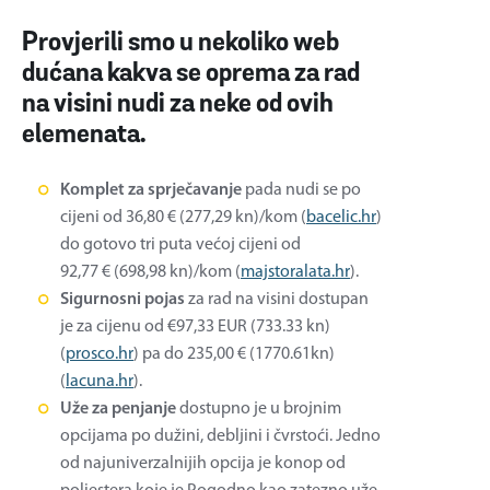
Provjerili smo u nekoliko web
dućana kakva se oprema za rad
na visini nudi za neke od ovih
elemenata.
Komplet za sprječavanje
pada nudi se po
cijeni od 36,80 € (277,29 kn)/kom (
bacelic.hr
)
do gotovo tri puta većoj cijeni od
92,77 € (698,98 kn)/kom (
majstoralata.hr
).
Sigurnosni pojas
za rad na visini dostupan
je za cijenu od €97,33 EUR (733.33 kn)
(
prosco.hr
) pa do 235,00 € (1770.61kn)
(
lacuna.hr
).
Uže za penjanje
dostupno je u brojnim
opcijama po dužini, debljini i čvrstoći. Jedno
od najuniverzalnijih opcija je konop od