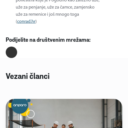
poliestera koje je Pogodno kao zatezno uže,
uže za penjanje, uže za čamce, zamjensko
uže za remenice i još mnogo toga
(
conrad.hr
)
Podijelite na društvenim mrežama:
Vezani članci