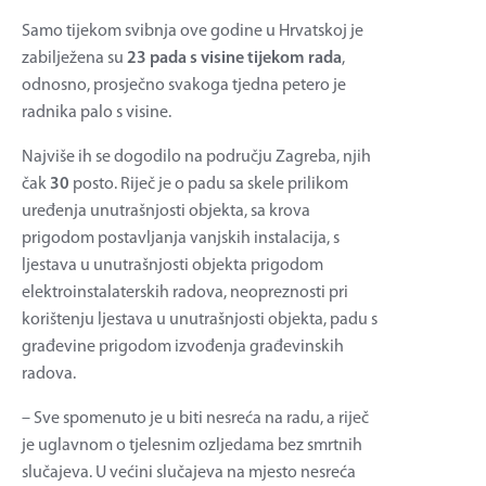
Samo tijekom svibnja ove godine u Hrvatskoj je
zabilježena su
23 pada s visine tijekom rada
,
odnosno, prosječno svakoga tjedna petero je
radnika palo s visine.
Najviše ih se dogodilo na području Zagreba, njih
čak
30
posto. Riječ je o padu sa skele prilikom
uređenja unutrašnjosti objekta, sa krova
prigodom postavljanja vanjskih instalacija, s
ljestava u unutrašnjosti objekta prigodom
elektroinstalaterskih radova, neopreznosti pri
korištenju ljestava u unutrašnjosti objekta, padu s
građevine prigodom izvođenja građevinskih
radova.
– Sve spomenuto je u biti nesreća na radu, a riječ
je uglavnom o tjelesnim ozljedama bez smrtnih
slučajeva. U većini slučajeva na mjesto nesreća