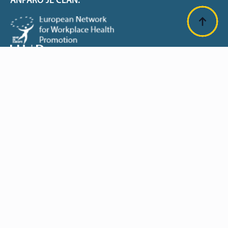
ANPARO JE ČLAN:
SUFINANCIRANO OD EU: