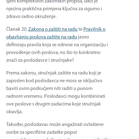
sjeni kompleksnih zakonskih propisa, iako je
njezina praktična primjena ključna za sigurno i
zdravo radno okruženje.
Članak 20.
Zakona o zaštiti na radu
te
Pravilnik o
obavljanju poslova zaštite na radu
jasno
definiraju pravila koja se odnose na organizaciju i
provođenje ovih poslova, no što to konkretno
znači za poslodavce i stručnjake?
Prema zakonu, stručnjak zaštite na radu koji je
zaposlen kod poslodavca ne mora se isključivo
baviti ovim područjem niti raditi u punom
radnom vremenu. Poslodavci mogu kombinirati
ove poslove s drugim zadacima koje stručnjak
obavlja.
Također, poslodavac može angažirati ovlaštene
osobe za specifične zadatke poput