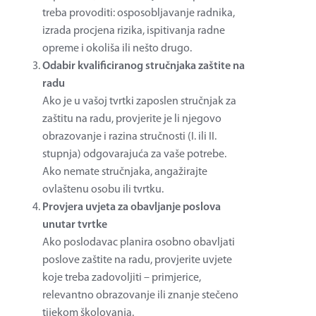
treba provoditi: osposobljavanje radnika,
izrada procjena rizika, ispitivanja radne
opreme i okoliša ili nešto drugo.
Odabir kvalificiranog stručnjaka zaštite na
radu
Ako je u vašoj tvrtki zaposlen stručnjak za
zaštitu na radu, provjerite je li njegovo
obrazovanje i razina stručnosti (I. ili II.
stupnja) odgovarajuća za vaše potrebe.
Ako nemate stručnjaka, angažirajte
ovlaštenu osobu ili tvrtku.
Provjera uvjeta za obavljanje poslova
unutar tvrtke
Ako poslodavac planira osobno obavljati
poslove zaštite na radu, provjerite uvjete
koje treba zadovoljiti – primjerice,
relevantno obrazovanje ili znanje stečeno
tijekom školovanja.