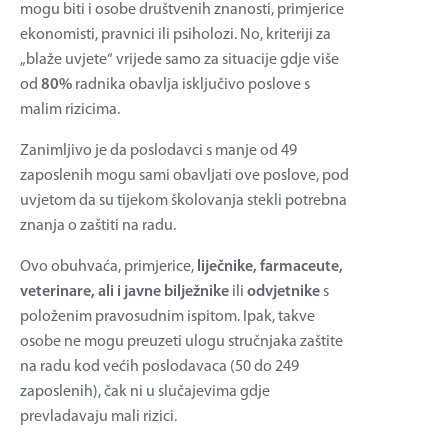
mogu biti i osobe društvenih znanosti, primjerice
ekonomisti, pravnici ili psiholozi. No, kriteriji za
„blaže uvjete“ vrijede samo za situacije gdje više
od
80%
radnika obavlja isključivo poslove s
malim rizicima.
Zanimljivo je da poslodavci s manje od 49
zaposlenih mogu sami obavljati ove poslove, pod
uvjetom da su tijekom školovanja stekli potrebna
znanja o zaštiti na radu.
Ovo obuhvaća, primjerice,
liječnike, farmaceute,
veterinare, ali i javne bilježnike
ili
odvjetnike
s
položenim pravosudnim ispitom. Ipak, takve
osobe ne mogu preuzeti ulogu stručnjaka zaštite
na radu kod većih poslodavaca (50 do 249
zaposlenih), čak ni u slučajevima gdje
prevladavaju mali rizici.