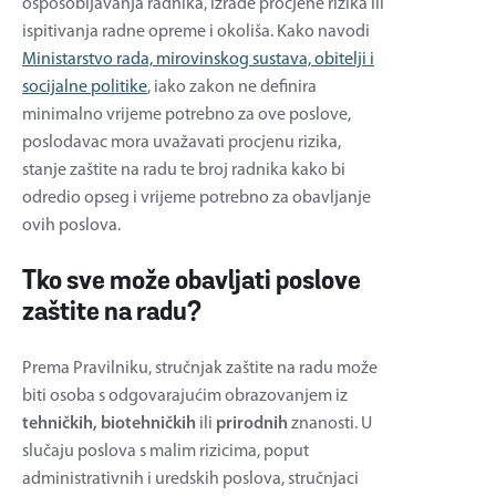
osposobljavanja radnika, izrade procjene rizika ili
ispitivanja radne opreme i okoliša. Kako navodi
Ministarstvo rada, mirovinskog sustava, obitelji i
socijalne politike
, iako zakon ne definira
minimalno vrijeme potrebno za ove poslove,
poslodavac mora uvažavati procjenu rizika,
stanje zaštite na radu te broj radnika kako bi
odredio opseg i vrijeme potrebno za obavljanje
ovih poslova.
Tko sve može obavljati poslove
zaštite na radu?
Prema Pravilniku, stručnjak zaštite na radu može
biti osoba s odgovarajućim obrazovanjem iz
tehničkih, biotehničkih
ili
prirodnih
znanosti. U
slučaju poslova s malim rizicima, poput
administrativnih i uredskih poslova, stručnjaci