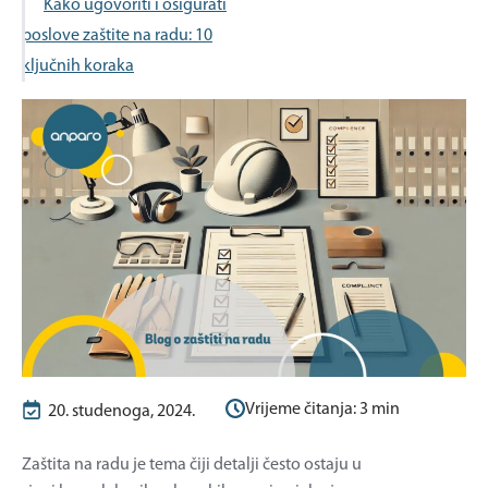
Kako ugovoriti i osigurati
poslove zaštite na radu: 10
ključnih koraka
Vrijeme čitanja:
3
min
20. studenoga, 2024.
Zaštita na radu je tema čiji detalji često ostaju u