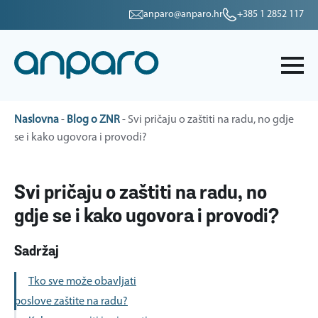
anparo@anparo.hr
+385 1 2852 117
Naslovna
-
Blog o ZNR
-
Svi pričaju o zaštiti na radu, no gdje
se i kako ugovora i provodi?
Svi pričaju o zaštiti na radu, no
gdje se i kako ugovora i provodi?
Sadržaj
Tko sve može obavljati
poslove zaštite na radu?