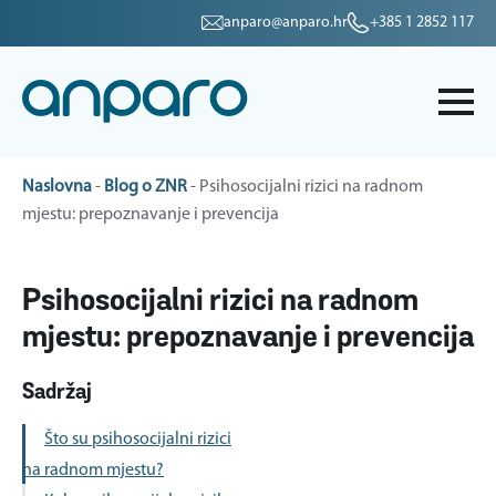
anparo@anparo.hr
+385 1 2852 117
Naslovna
-
Blog o ZNR
-
Psihosocijalni rizici na radnom
mjestu: prepoznavanje i prevencija
Psihosocijalni rizici na radnom
mjestu: prepoznavanje i prevencija
Sadržaj
Što su psihosocijalni rizici
na radnom mjestu?