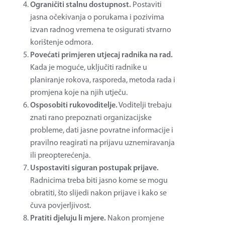
Ograničiti stalnu dostupnost.
Postaviti
jasna očekivanja o porukama i pozivima
izvan radnog vremena te osigurati stvarno
korištenje odmora.
Povećati primjeren utjecaj radnika na rad.
Kada je moguće, uključiti radnike u
planiranje rokova, rasporeda, metoda rada i
promjena koje na njih utječu.
Osposobiti rukovoditelje.
Voditelji trebaju
znati rano prepoznati organizacijske
probleme, dati jasne povratne informacije i
pravilno reagirati na prijavu uznemiravanja
ili preopterećenja.
Uspostaviti siguran postupak prijave.
Radnicima treba biti jasno kome se mogu
obratiti, što slijedi nakon prijave i kako se
čuva povjerljivost.
Pratiti djeluju li mjere.
Nakon promjene