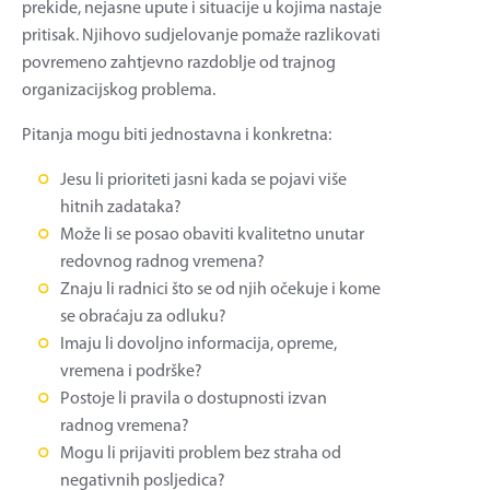
prekide, nejasne upute i situacije u kojima nastaje
pritisak. Njihovo sudjelovanje pomaže razlikovati
povremeno zahtjevno razdoblje od trajnog
organizacijskog problema.
Pitanja mogu biti jednostavna i konkretna:
Jesu li prioriteti jasni kada se pojavi više
hitnih zadataka?
Može li se posao obaviti kvalitetno unutar
redovnog radnog vremena?
Znaju li radnici što se od njih očekuje i kome
se obraćaju za odluku?
Imaju li dovoljno informacija, opreme,
vremena i podrške?
Postoje li pravila o dostupnosti izvan
radnog vremena?
Mogu li prijaviti problem bez straha od
negativnih posljedica?