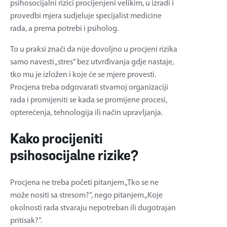
psihosocijalni rizici procijenjeni velikim, u izradi i
provedbi mjera sudjeluje specijalist medicine
rada, a prema potrebi i psiholog.
To u praksi znači da nije dovoljno u procjeni rizika
samo navesti „stres” bez utvrđivanja gdje nastaje,
tko mu je izložen i koje će se mjere provesti.
Procjena treba odgovarati stvarnoj organizaciji
rada i promijeniti se kada se promijene procesi,
opterećenja, tehnologija ili način upravljanja.
Kako procijeniti
psihosocijalne rizike?
Procjena ne treba početi pitanjem „Tko se ne
može nositi sa stresom?”, nego pitanjem „Koje
okolnosti rada stvaraju nepotreban ili dugotrajan
pritisak?”.