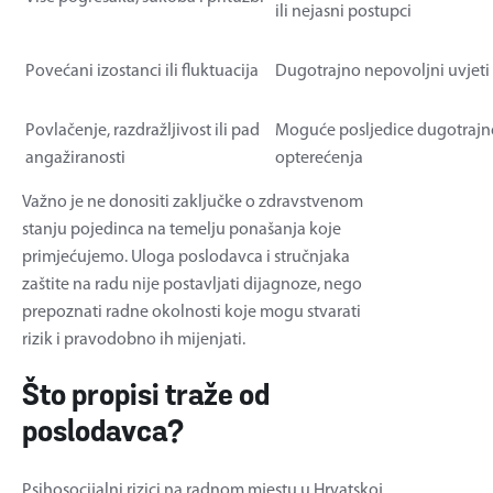
ili nejasni postupci
Povećani izostanci ili fluktuacija
Dugotrajno nepovoljni uvjeti
Povlačenje, razdražljivost ili pad
Moguće posljedice dugotraj
angažiranosti
opterećenja
Važno je ne donositi zaključke o zdravstvenom
stanju pojedinca na temelju ponašanja koje
primjećujemo. Uloga poslodavca i stručnjaka
zaštite na radu nije postavljati dijagnoze, nego
prepoznati radne okolnosti koje mogu stvarati
rizik i pravodobno ih mijenjati.
Što propisi traže od
poslodavca?
Psihosocijalni rizici na radnom mjestu u Hrvatskoj