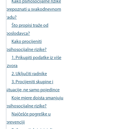
Kako psihosocijalne rizike
prepoznati u svakodnevnom
radu?
Što propisi traže od
poslodavca?
Kako procijeniti
psihosocijalne rizike?
1. Prikupiti podatke iz više
izvora
2. Uključiti radnike
3. Procijeniti skupine i
situacije, ne samo pojedince
Koje mjere doista smanjuju
psihosocijalne rizike?
Najčešće pogreške u
prevenciji