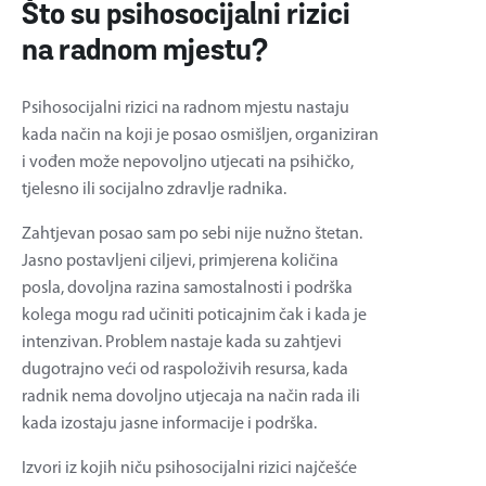
Što su psihosocijalni rizici
na radnom mjestu?
Psihosocijalni rizici na radnom mjestu nastaju
kada način na koji je posao osmišljen, organiziran
i vođen može nepovoljno utjecati na psihičko,
tjelesno ili socijalno zdravlje radnika.
Zahtjevan posao sam po sebi nije nužno štetan.
Jasno postavljeni ciljevi, primjerena količina
posla, dovoljna razina samostalnosti i podrška
kolega mogu rad učiniti poticajnim čak i kada je
intenzivan. Problem nastaje kada su zahtjevi
dugotrajno veći od raspoloživih resursa, kada
radnik nema dovoljno utjecaja na način rada ili
kada izostaju jasne informacije i podrška.
Izvori iz kojih niču psihosocijalni rizici najčešće