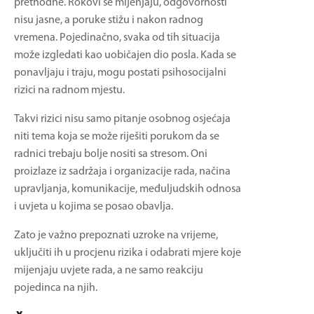
prethodne. Rokovi se mijenjaju, odgovornosti
nisu jasne, a poruke stižu i nakon radnog
vremena. Pojedinačno, svaka od tih situacija
može izgledati kao uobičajen dio posla. Kada se
ponavljaju i traju, mogu postati psihosocijalni
rizici na radnom mjestu.
Takvi rizici nisu samo pitanje osobnog osjećaja
niti tema koja se može riješiti porukom da se
radnici trebaju bolje nositi sa stresom. Oni
proizlaze iz sadržaja i organizacije rada, načina
upravljanja, komunikacije, međuljudskih odnosa
i uvjeta u kojima se posao obavlja.
Zato je važno prepoznati uzroke na vrijeme,
uključiti ih u procjenu rizika i odabrati mjere koje
mijenjaju uvjete rada, a ne samo reakciju
pojedinca na njih.