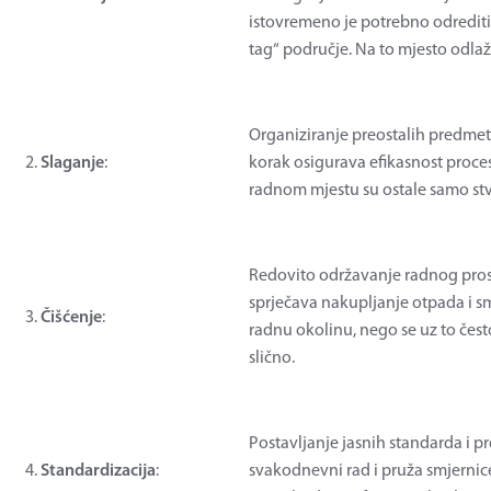
istovremeno je potrebno odrediti
tag“ područje. Na to mjesto odla
Organiziranje preostalih predmet
2.
Slaganje
:
korak osigurava efikasnost proces
radnom mjestu su ostale samo stv
Redovito održavanje radnog prosto
sprječava nakupljanje otpada i sm
3.
Čišćenje
:
radnu okolinu, nego se uz to često
slično.
Postavljanje jasnih standarda i p
4.
Standardizacija
:
svakodnevni rad i pruža smjernice 