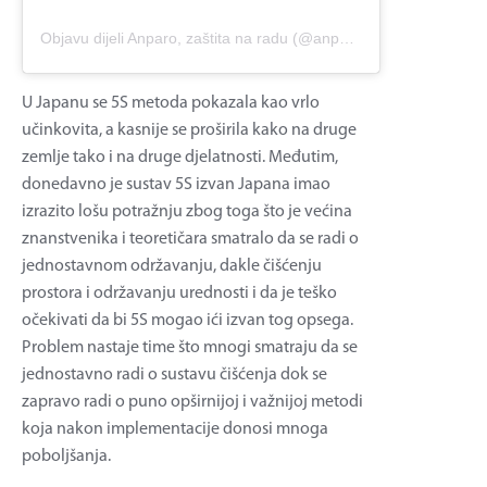
Objavu dijeli Anparo, zaštita na radu (@anparo_zastitanaradu)
U Japanu se 5S metoda pokazala kao vrlo
učinkovita, a kasnije se proširila kako na druge
zemlje tako i na druge djelatnosti. Međutim,
donedavno je sustav 5S izvan Japana imao
izrazito lošu potražnju zbog toga što je većina
znanstvenika i teoretičara smatralo da se radi o
jednostavnom održavanju, dakle čišćenju
prostora i održavanju urednosti i da je teško
očekivati da bi 5S mogao ići izvan tog opsega.
Problem nastaje time što mnogi smatraju da se
jednostavno radi o sustavu čišćenja dok se
zapravo radi o puno opširnijoj i važnijoj metodi
koja nakon implementacije donosi mnoga
poboljšanja.