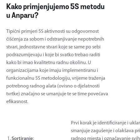
Kako primjenjujemo 5S metodu
u Anparu?
Tipični primjeri 5S aktivnosti su odgovornost
čišćenja za sobom i odstranjivanje nepotrebnih
stvari, jednostavne stvari koje se same po sebi
podrazumijevaju i koje bi svatko trebao raditi
kako bi imao kvalitetnu radnu okolinu. U
organizacijama koje imaju implementiranu i
funkcionalnu 5S metodologiju, vrijeme traženja
potrebnog radnog alata (ovisno o djelatnosti
tvrtke) značajno se umanjuje te se time povećava
efikasnost.
Prvi korak je identificiranje i u
smanjuje zagušenje i olakšava pri
1.
Sortiranje
:
radnog mjesta i označavanje svih