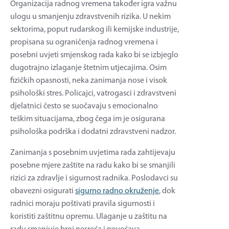
Organizacija radnog vremena također igra važnu
ulogu u smanjenju zdravstvenih rizika. U nekim
sektorima, poput rudarskog ili kemijske industrije,
propisana su ograničenja radnog vremena i
posebni uvjeti smjenskog rada kako bi se izbjeglo
dugotrajno izlaganje štetnim utjecajima. Osim
fizičkih opasnosti, neka zanimanja nose i visok
psihološki stres. Policajci, vatrogasci i zdravstveni
djelatnici često se suočavaju s emocionalno
teškim situacijama, zbog čega im je osigurana
psihološka podrška i dodatni zdravstveni nadzor.
Zanimanja s posebnim uvjetima rada zahtijevaju
posebne mjere zaštite na radu kako bi se smanjili
rizici za zdravlje i sigurnost radnika. Poslodavci su
obavezni osigurati
sigurno radno okruženje
, dok
radnici moraju poštivati pravila sigurnosti i
koristiti zaštitnu opremu. Ulaganje u zaštitu na