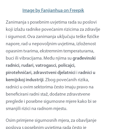
Image by Fanjianhua on Freepik
Zanimanja s posebnim uvjetima rada su poslovi
koji izlažu radnike povećanim rizicima za zdravlje
i sigurnost. Ova zanimanja uključuju teške fizičke
napore, rad u nepovoljnim uvjetima, izloženost
opasnim tvarima, ekstremnim temperaturama,
buci ili vibracijama. Među njima su
građevinski
radnici, rudari, vatrogasci, policajci,
pirotehničari, zdravstveni djelatnici
i
radnici u
kemijskoj industriji
. Zbog povećanih rizika,
radnici u ovim sektorima često imaju pravo na
beneficirani radni staž, dodatne zdravstvene
preglede i posebne sigurnosne mjere kako bi se
smanjili rizici na radnom mjestu.
Osim primjene sigurnosnih mjera, za obavljanje
poslova s posebnim uvjetima rada često je