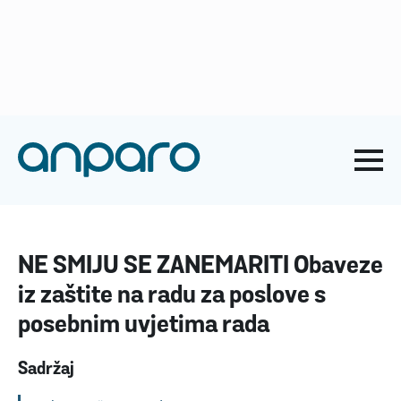
anparo@anparo.hr
+385 1 2852 117
Naslovna
-
Zaštita na radu
-
NE SMIJU SE ZANEMARITI
Obaveze iz zaštite na radu za poslove s posebnim uvjetima
rada
NE SMIJU SE ZANEMARITI Obaveze
iz zaštite na radu za poslove s
posebnim uvjetima rada
Sadržaj