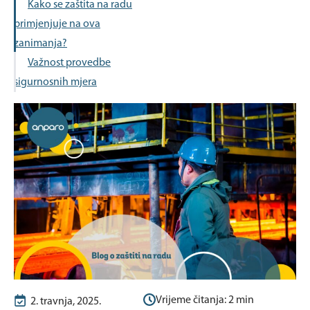
Kako se zaštita na radu
primjenjuje na ova
zanimanja?
Važnost provedbe
sigurnosnih mjera
Vrijeme čitanja:
2
min
2. travnja, 2025.