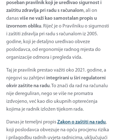
poseban pravilnik koji je uređivao sigurnost i
zaštitu zdravlja pri radu s računalom
, ali on
danas
više ne važi kao samostalan propis u
izvornom obliku
. Riječ je o Pravilniku o sigurnosti
i zaštiti zdravlja pri radu s računalom iz 2005.
godine, koji je detaljno uređivao obveze
poslodavca, od ergonomije radnog mjesta do
organizacije odmora i pregleda vida.
Taj je pravilnik prestao važiti oko 2021. godine, a
njegovi su zahtjevi
integrirani u širi regulatorni
okvir zaštite na radu
. To znači da rad na računalu
nije dereguliran, nego se više ne promatra
izdvojeno, već kao dio ukupnih opterećenja
kojima je radnik izložen tijekom rada.
Danas je temeljni propis
Zakon o zaštiti na radu
,
koji poslodavca obvezuje na opću procjenu rizika
i prilagodbu radnih uvjeta radnicima, uključujući