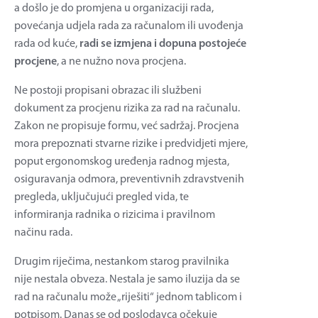
a došlo je do promjena u organizaciji rada,
povećanja udjela rada za računalom ili uvođenja
rada od kuće,
radi se izmjena i dopuna postojeće
procjene
, a ne nužno nova procjena.
Ne postoji propisani obrazac ili službeni
dokument za procjenu rizika za rad na računalu.
Zakon ne propisuje formu, već sadržaj. Procjena
mora prepoznati stvarne rizike i predvidjeti mjere,
poput ergonomskog uređenja radnog mjesta,
osiguravanja odmora, preventivnih zdravstvenih
pregleda, uključujući pregled vida, te
informiranja radnika o rizicima i pravilnom
načinu rada.
Drugim riječima, nestankom starog pravilnika
nije nestala obveza. Nestala je samo iluzija da se
rad na računalu može „riješiti“ jednom tablicom i
potpisom. Danas se od poslodavca očekuje