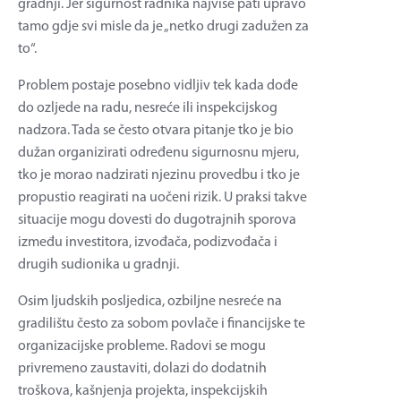
gradnji. Jer sigurnost radnika najviše pati upravo
tamo gdje svi misle da je „netko drugi zadužen za
to“.
Problem postaje posebno vidljiv tek kada dođe
do ozljede na radu, nesreće ili inspekcijskog
nadzora. Tada se često otvara pitanje tko je bio
dužan organizirati određenu sigurnosnu mjeru,
tko je morao nadzirati njezinu provedbu i tko je
propustio reagirati na uočeni rizik. U praksi takve
situacije mogu dovesti do dugotrajnih sporova
između investitora, izvođača, podizvođača i
drugih sudionika u gradnji.
Osim ljudskih posljedica, ozbiljne nesreće na
gradilištu često za sobom povlače i financijske te
organizacijske probleme. Radovi se mogu
privremeno zaustaviti, dolazi do dodatnih
troškova, kašnjenja projekta, inspekcijskih