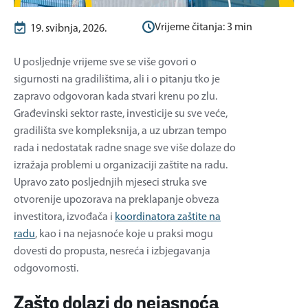
Vrijeme čitanja:
3
min
19. svibnja, 2026.
U posljednje vrijeme sve se više govori o
sigurnosti na gradilištima, ali i o pitanju tko je
zapravo odgovoran kada stvari krenu po zlu.
Građevinski sektor raste, investicije su sve veće,
gradilišta sve kompleksnija, a uz ubrzan tempo
rada i nedostatak radne snage sve više dolaze do
izražaja problemi u organizaciji zaštite na radu.
Upravo zato posljednjih mjeseci struka sve
otvorenije upozorava na preklapanje obveza
investitora, izvođača i
koordinatora zaštite na
radu
, kao i na nejasnoće koje u praksi mogu
dovesti do propusta, nesreća i izbjegavanja
odgovornosti.
Zašto dolazi do nejasnoća