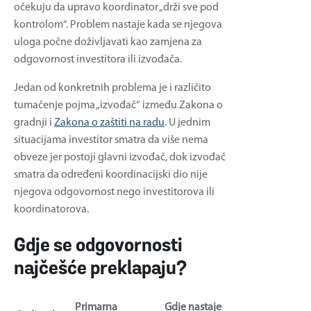
očekuju da upravo koordinator „drži sve pod
kontrolom“. Problem nastaje kada se njegova
uloga počne doživljavati kao zamjena za
odgovornost investitora ili izvođača.
Jedan od konkretnih problema je i različito
tumačenje pojma „izvođač“ između Zakona o
gradnji i
Zakona o zaštiti na radu
. U jednim
situacijama investitor smatra da više nema
obveze jer postoji glavni izvođač, dok izvođač
smatra da određeni koordinacijski dio nije
njegova odgovornost nego investitorova ili
koordinatorova.
Gdje se odgovornosti
najčešće preklapaju?
Primarna
Gdje nastaje