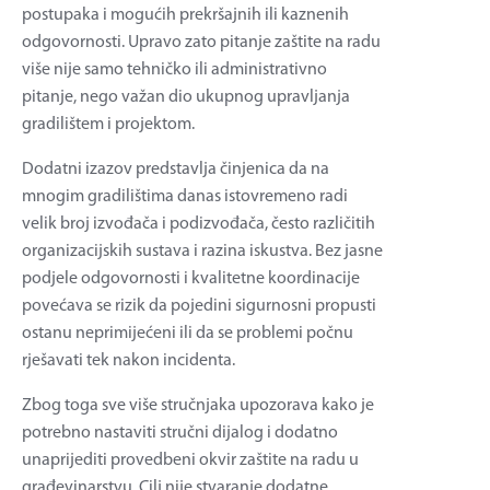
postupaka i mogućih prekršajnih ili kaznenih
odgovornosti. Upravo zato pitanje zaštite na radu
više nije samo tehničko ili administrativno
pitanje, nego važan dio ukupnog upravljanja
gradilištem i projektom.
Dodatni izazov predstavlja činjenica da na
mnogim gradilištima danas istovremeno radi
velik broj izvođača i podizvođača, često različitih
organizacijskih sustava i razina iskustva. Bez jasne
podjele odgovornosti i kvalitetne koordinacije
povećava se rizik da pojedini sigurnosni propusti
ostanu neprimijećeni ili da se problemi počnu
rješavati tek nakon incidenta.
Zbog toga sve više stručnjaka upozorava kako je
potrebno nastaviti stručni dijalog i dodatno
unaprijediti provedbeni okvir zaštite na radu u
građevinarstvu. Cilj nije stvaranje dodatne