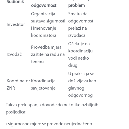
Sudionik
odgovornost
problem
Organizacija
Smatra da
sustava sigurnosti
odgovornost
Investitor
i imenovanje
prelazi na
koordinatora
izvođača
Očekuje da
Provedba mjera
koordinaciju
Izvođač
zaštite na radu na
vodi netko
terenu
drugi
U praksi ga se
Koordinator
Koordinacija i
doživljava kao
ZNR
savjetovanje
glavnog
odgovornog
Takva preklapanja dovode do nekoliko ozbiljnih
posljedica:
• sigurnosne mjere se provode neujednačeno