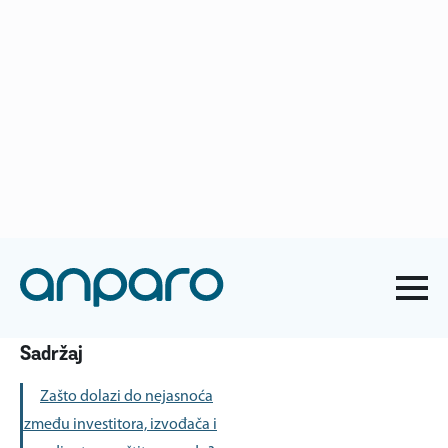
anparo@anparo.hr
+385 1 2852 117
Naslovna
-
Blog o ZNR
-
Izvođač i investitor na gradilištu:
problem preklapanja odgovornosti
Izvođač i investitor na gradilištu:
problem preklapanja odgovornosti
Sadržaj
Zašto dolazi do nejasnoća
između investitora, izvođača i