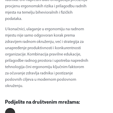
radnika. Ovi napredni alati omogućuju precizniju
procjenu ergonomskih rizika i prilagodbu radnih
mjesta na temelju bihevioralnih i fizičkih
podataka.
U konačnici, ulaganje u ergonomiju na radnom
mjestu nije samo odgovoran korak prema
zdravijem radnom okruženju, već i strategija za
unapređenje produktivnosti i konkurentnosti
organizacije. Kombinacija pravilne edukacije,
prilagodbe radnog prostora i upotreba naprednih
tehnologija čini ergonomiju ključnim faktorom
za očuvanje zdravlja radnika i postizanje
poslovnih ciljeva u modernom poslovnom
okruženju.
Podijelite na društvenim mrežama: