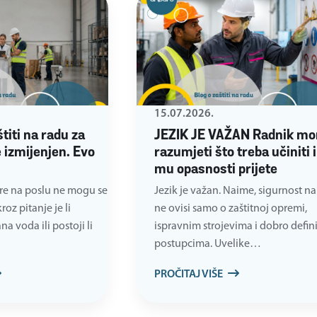
15.07.2026.
štiti na radu za
JEZIK JE VAŽAN Radnik mo
 izmijenjen. Evo
razumjeti što treba učiniti i
mu opasnosti prijete
re na poslu ne mogu se
Jezik je važan. Naime, sigurnost na
oz pitanje je li
ne ovisi samo o zaštitnoj opremi,
a voda ili postoji li
ispravnim strojevima i dobro defin
postupcima. Uvelike…
PROČITAJ VIŠE