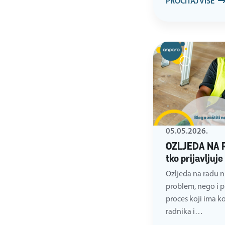
PROČITAJ VIŠE
05.05.2026.
OZLJEDA NA RA
tko prijavljuje
Ozljeda na radu n
problem, nego i pr
proces koji ima k
radnika i…