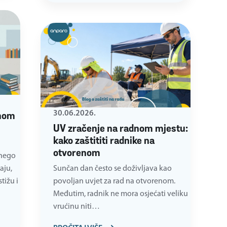
30.06.2026.
dnom
UV zračenje na radnom mjestu:
kako zaštititi radnike na
otvorenom
 nego
aju,
Sunčan dan često se doživljava kao
tižu i
povoljan uvjet za rad na otvorenom.
Međutim, radnik ne mora osjećati veliku
vrućinu niti…