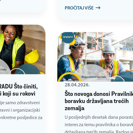
PROČITAJ VIŠE
28.04.2026.
DU Što činiti,
 i koji su rokovi
Što novoga donosi Pravilnik
boravku državljana trećih
ije samo zdravstveni
zemalja
avni i organizacijski
U posljednjih desetak dana porasta
onkretne posljedice za
interes za temu pravilnika o borav
državljana trećih zemalja. Razlog j