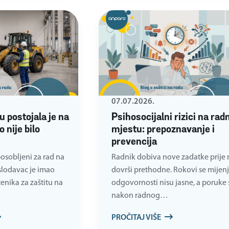
07.07.2026.
u postojala je na
Psihosocijalni rizici na ra
 nije bilo
mjestu: prepoznavanje i
prevencija
posobljeni za rad na
Radnik dobiva nove zadatke prije
slodavac je imao
dovrši prethodne. Rokovi se mijenj
tenika za zaštitu na
odgovornosti nisu jasne, a poruke s
nakon radnog…
PROČITAJ VIŠE