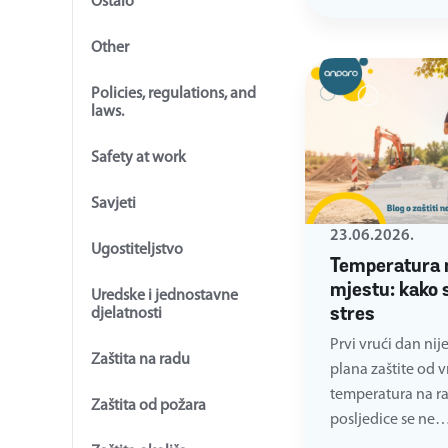
Ostalo
Other
Policies, regulations, and
laws.
Safety at work
Savjeti
23.06.2026.
Ugostiteljstvo
Temperatura 
mjestu: kako s
Uredske i jednostavne
stres
djelatnosti
Prvi vrući dan nij
Zaštita na radu
plana zaštite od 
temperatura na r
Zaštita od požara
posljedice se ne