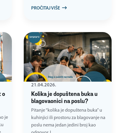
PROČITAJ VIŠE
21.04.2026.
 o
Kolika je dopuštena buka u
blagovaonici na poslu?
Pitanje “kolika je dopuštena buka” u
o je
kuhinjici ili prostoru za blagovanje na
ku
poslu nema jedan jedini broj kao
e
odgovor. I…