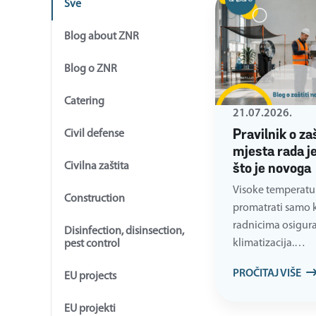
Sve
Blog about ZNR
Blog o ZNR
Catering
21.07.2026.
Civil defense
Pravilnik o za
mjesta rada je
Civilna zaštita
što je novoga
Visoke temperatu
Construction
promatrati samo kr
radnicima osiguran
Disinfection, disinsection,
klimatizacija.…
pest control
PROČITAJ VIŠE
EU projects
EU projekti