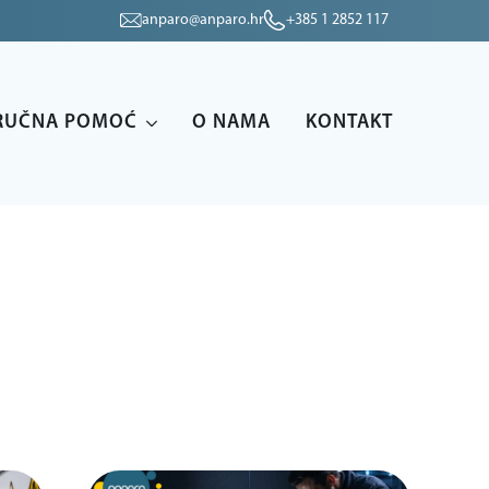
anparo@anparo.hr
+385 1 2852 117
RUČNA POMOĆ
O NAMA
KONTAKT