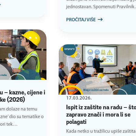
jednostavan. Spomenuti Pravilni
PROČITAJ VIŠE
u – kazne, cijene i
17.03.2026.
ške (2026)
Ispit iz zaštite na radu – što
 nam dolaze na temu
zapravo znači i mora li se
azne’ dio su tematike o
polagati
vori tek…
Kada netko u tražilicu upiše zaštita