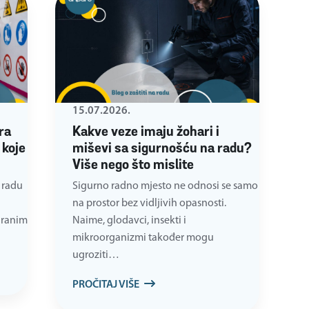
15.07.2026.
ra
Kakve veze imaju žohari i
 koje
miševi sa sigurnošću na radu?
Više nego što mislite
 radu
Sigurno radno mjesto ne odnosi se samo
na prostor bez vidljivih opasnosti.
iranim
Naime, glodavci, insekti i
mikroorganizmi također mogu
ugroziti…
PROČITAJ VIŠE