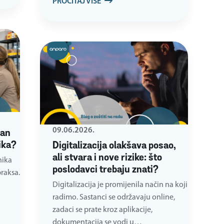
PROČITAJ VIŠE
09.06.2026.
ban
ika?
Digitalizacija olakšava posao,
ali stvara i nove rizike: što
nika
poslodavci trebaju znati?
raksa.
Digitalizacija je promijenila način na koji
radimo. Sastanci se održavaju online,
zadaci se prate kroz aplikacije,
dokumentacija se vodi u…