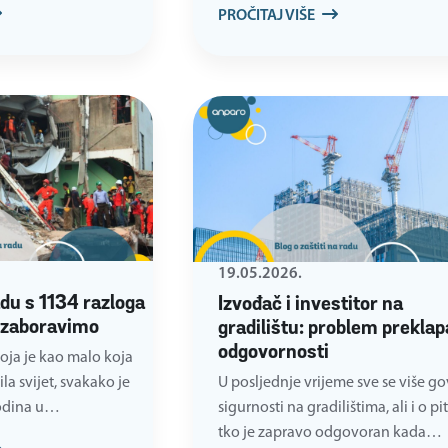
PROČITAJ VIŠE
19.05.2026.
du s 1134 razloga
Izvođač i investitor na
e zaboravimo
gradilištu: problem preklap
odgovornosti
oja je kao malo koja
la svijet, svakako je
U posljednje vrijeme sve se više go
godina u…
sigurnosti na gradilištima, ali i o pi
tko je zapravo odgovoran kada…