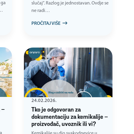
 ga
slučaj”. Razlog je jednostavan. Ovdje se
e…
ne radi…
PROČITAJ VIŠE
24.02.2026.
 –
Tko je odgovoran za
dokumentaciju za kemikalije –
proizvođač, uvoznik ili vi?
a
Kemikalije su dio svakodnevice u