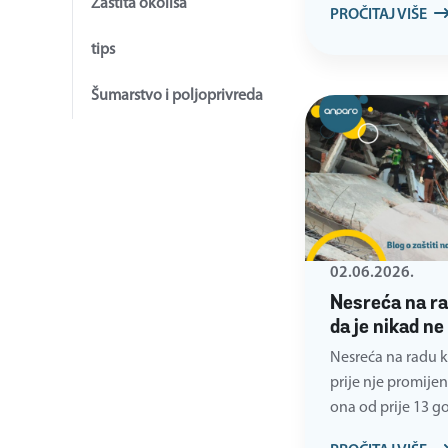
Zaštita okoliša
PROČITAJ VIŠE
tips
Šumarstvo i poljoprivreda
02.06.2026.
Nesreća na ra
da je nikad n
Nesreća na radu k
prije nje promijeni
ona od prije 13 