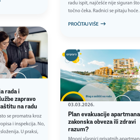
radu ispit, najčešće nije siguran što
točno čeka. Radnici se pitaju hoć
PROČITAJ VIŠE
a rada i
lužbe zapravo
03.03.2026.
zaštitu na radu
Plan evakuacije apartmana
esto se promatra kroz
zakonska obveza ili zdravi
pisa i inspekcija. No,
razum?
složenija. U praksi,
Mnogi vlasnici privatnih apartman