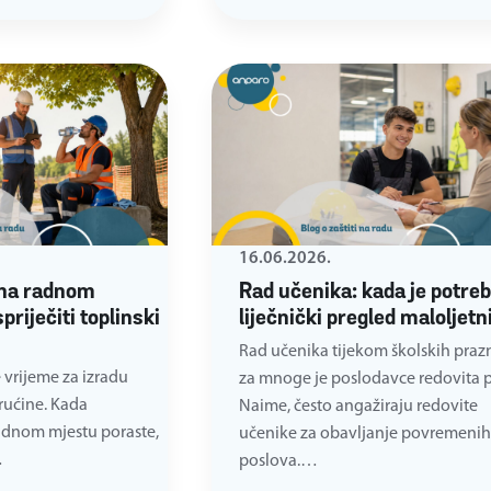
16.06.2026.
na radnom
Rad učenika: kada je potre
priječiti toplinski
liječnički pregled maloljetn
Rad učenika tijekom školskih praz
e vrijeme za izradu
za mnoge je poslodavce redovita p
vrućine. Kada
Naime, često angažiraju redovite
adnom mjestu poraste,
učenike za obavljanje povremenih
…
poslova.…