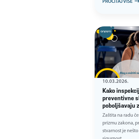
PROČITAJ VIŠE
10.03.2026.
Kako inspekcij
preventivne s
poboljšavaju 
Zaštita na radu č
prizmu zakona, pro
stvarnost je nešto 
sigurnost…