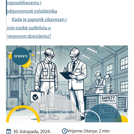
osposobljavanju i
odgovornosti ovlaštenika
Kada je zapisnik obavezan i
koje osobe sudjeluju u
njegovom donošenju?
Vrijeme čitanja:
2
min
30. listopada, 2024.