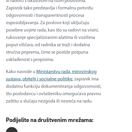
ili radnici s iskustvom na istim poslovima.
Zapisnik tako predstavlja i formalnu potvrdu
odgovornosti i transparentnosti procesa
osposobljavanja. Za poslove koji uključuju
posebne uvjete rada, kao što su radovi na visini,
rukovanje specijaliziranim alatima ili vozilima
poput viličara, od radnika se traži i dodatna
stručna priprema, čime se postiže potpuna
usklađenost s propisima.
Kako navode u
Ministarstvu rada, mirovinskog
sustava, obitelji i socijalne politike
, zapisnik ima
dodatnu funkciju dokumentiranja odgovornosti,
što poslodavcu i ovlašteniku omogućava pravnu
zaštitu u slučaju nezgoda ili nesreća na radu.
Podijelite na društvenim mrežama: