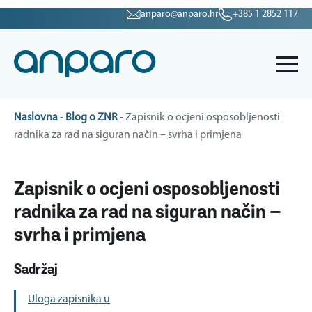
anparo@anparo.hr
+385 1 2852 117
Naslovna
-
Blog o ZNR
-
Zapisnik o ocjeni osposobljenosti
radnika za rad na siguran način – svrha i primjena
Zapisnik o ocjeni osposobljenosti
radnika za rad na siguran način –
svrha i primjena
Sadržaj
Uloga zapisnika u