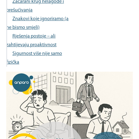
Začarani krug nelagode i
prešućivanja
Znakovi koje ignoriramo (a
ne bismo smjeli)
Rješenja postoje – ali
zahtijevaju proaktivnost
Sigurnost više nije samo
fizička