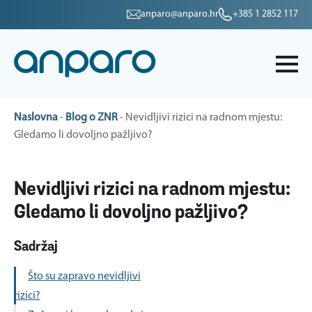
anparo@anparo.hr
+385 1 2852 117
Naslovna
-
Blog o ZNR
-
Nevidljivi rizici na radnom mjestu:
Gledamo li dovoljno pažljivo?
Nevidljivi rizici na radnom mjestu:
Gledamo li dovoljno pažljivo?
Sadržaj
Što su zapravo nevidljivi
rizici?