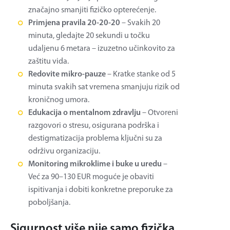
značajno smanjiti fizičko opterećenje.
Primjena pravila 20-20-20
– Svakih 20
minuta, gledajte 20 sekundi u točku
udaljenu 6 metara – izuzetno učinkovito za
zaštitu vida​.
Redovite mikro-pauze
– Kratke stanke od 5
minuta svakih sat vremena smanjuju rizik od
kroničnog umora.
Edukacija o mentalnom zdravlju
– Otvoreni
razgovori o stresu, osigurana podrška i
destigmatizacija problema ključni su za
održivu organizaciju.
Monitoring mikroklime i buke u uredu
–
Već za 90–130 EUR moguće je obaviti
ispitivanja i dobiti konkretne preporuke za
poboljšanja​.
Sigurnost više nije samo fizička