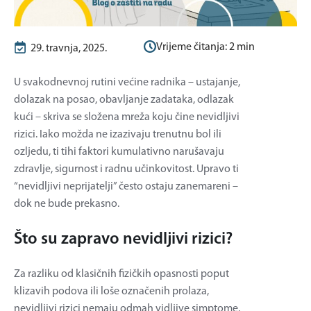
Vrijeme čitanja:
2
min
29. travnja, 2025.
U svakodnevnoj rutini većine radnika – ustajanje,
dolazak na posao, obavljanje zadataka, odlazak
kući – skriva se složena mreža koju čine nevidljivi
rizici. Iako možda ne izazivaju trenutnu bol ili
ozljedu, ti tihi faktori kumulativno narušavaju
zdravlje, sigurnost i radnu učinkovitost. Upravo ti
“nevidljivi neprijatelji” često ostaju zanemareni –
dok ne bude prekasno.
Što su zapravo nevidljivi rizici?
Za razliku od klasičnih fizičkih opasnosti poput
klizavih podova ili loše označenih prolaza,
nevidljivi rizici nemaju odmah vidljive simptome.