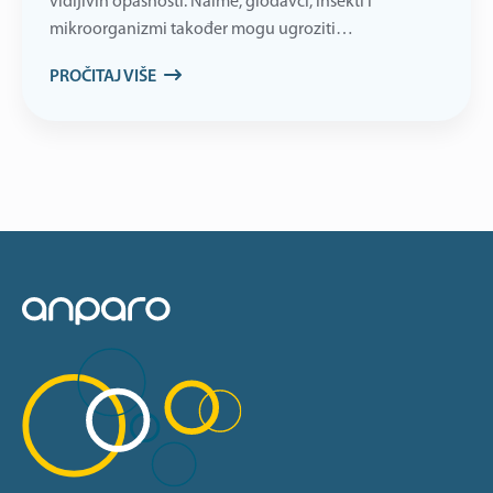
vidljivih opasnosti. Naime, glodavci, insekti i
mikroorganizmi također mogu ugroziti…
PROČITAJ VIŠE