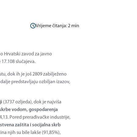
Vrijeme čitanja:
2
min
io Hrvatski zavod za javno
 17.108 slučajeva.
u, dok ih je još 2809 zabilježeno
 dalje predstavljaju ozbiljan izazov,
ji
(3737 ozljeda), dok je najviša
skrbe vodom, gospodarenja
,13. Pored prerađivačke industrije,
stvena zaštita i socijalna skrb
ina njih su bile lakše (91,85%),