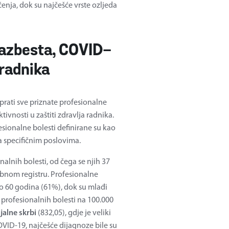
enja, dok su najčešće vrste ozljeda
j azbesta, COVID-
 radnika
 prati sve priznate profesionalne
tivnosti u zaštiti zdravlja radnika.
onalne bolesti definirane su kao
a specifičnim poslovima.
alnih bolesti, od čega se njih 37
ebnom registru. Profesionalne
do 60 godina (61%), dok su mlađi
 profesionalnih bolesti na 100.000
jalne skrbi
(832,05), gdje je veliki
VID-19, najčešće dijagnoze bile su