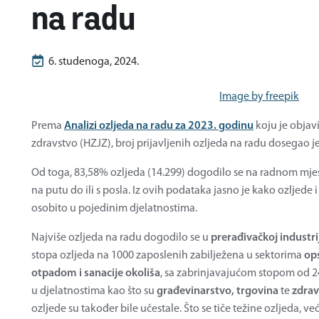
na radu
6. studenoga, 2024.
Image by freepik
Prema
Analizi ozljeda na radu za 2023. godinu
koju je objav
zdravstvo (HZJZ), broj prijavljenih ozljeda na radu dosegao je
Od toga, 83,58% ozljeda (14.299) dogodilo se na radnom mjest
na putu do ili s posla. Iz ovih podataka jasno je kako ozljede i
osobito u pojedinim djelatnostima.
Najviše ozljeda na radu dogodilo se u
prerađivačkoj industri
stopa ozljeda na 1000 zaposlenih zabilježena u sektorima
op
otpadom i sanacije okoliša
, sa zabrinjavajućom stopom od 24
u djelatnostima kao što su
građevinarstvo, trgovina
te
zdrav
ozljede su također bile učestale. Što se tiče težine ozljeda, već