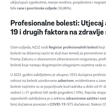
uključujući ogrebotine, manje modrice, posjekotine i nagnječ
bile
rane i površinske ozljede
(36,86%).
Profesionalne bolesti: Utjeca
19 i drugih faktora na zdravlje
Osim ozljeda, HZJZ vodi
Registar profesionalnih bolesti
koji
bolesti na državnoj razini te služi kao temelj za preventivne ak
Prema Zakonu o obaveznom zdravstvenom osiguranju, profesi
bolesti koje nastaju dugotrajnim izlaganjem uvjetima rada n
U 2023. godini zabilježeno je ukupno 1033 slučajeva profesion
odnosi na bolesti uzrokovane
azbestom
, evidentirane u zas
bolesti najčešće su se pojavljivale kod radnika u dobi od 41 
radnici (<31 godine) bili rjeđe pogođeni (10%). Najviša stopa
zaposlenih zabilježena je u sektoru
zdravstvene zaštite i soci
broj slučajeva povezan s
COVID-19
(975 slučajeva). Nakon CO