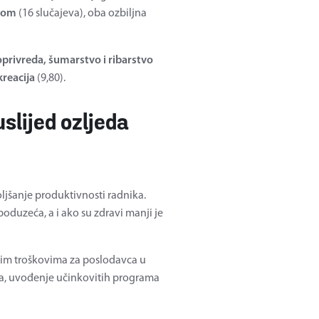
rom
(16 slučajeva), oba ozbiljna
oprivreda, šumarstvo i ribarstvo
kreacija
(9,80).
slijed ozljeda
oljšanje produktivnosti radnika.
oduzeća, a i ako su zdravi manji je
okim troškovima za poslodavca u
oga, uvođenje učinkovitih programa