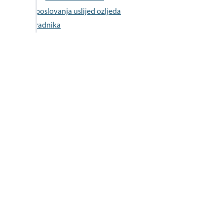
poslovanja uslijed ozljeda
radnika