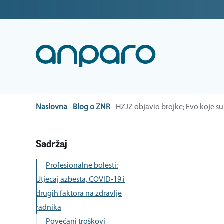
Naslovna
-
Blog o ZNR
-
HZJZ objavio brojke; Evo koje su
Sadržaj
Profesionalne bolesti:
Utjecaj azbesta, COVID-19 i
drugih faktora na zdravlje
radnika
Povećani troškovi