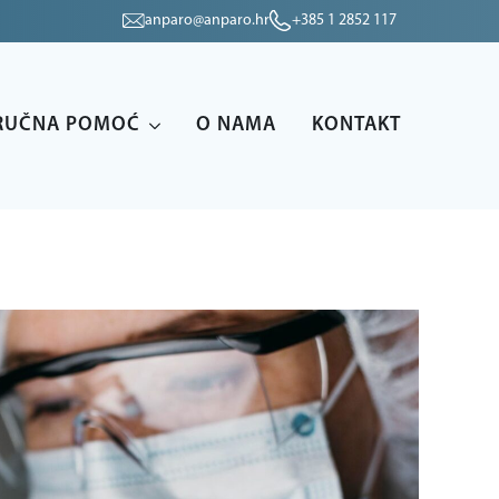
anparo@anparo.hr
+385 1 2852 117
RUČNA POMOĆ
O NAMA
KONTAKT