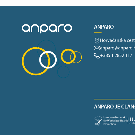
ANPARO
Horvaćanska cest
anparo@anparo.
+385 1 2852 117
ANPARO JE ČLAN