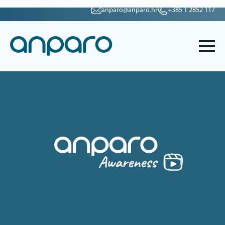
anparo@anparo.hr
+385 1 2852 117