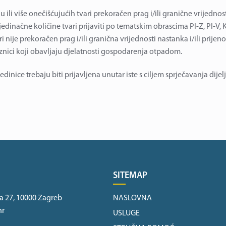
u ili više onečišćujućih tvari prekoračen prag i/ili granične vrijedno
edinačne količine tvari prijaviti po tematskim obrascima PI-Z, PI-V, KI
ri nije prekoračen prag i/ili granična vrijednosti nastanka i/ili prij
znici koji obavljaju djelatnosti gospodarenja otpadom.
dinice trebaju biti prijavljena unutar iste s ciljem sprječavanja dijel
SITEMAP
a 27, 10000 Zagreb
NASLOVNA
hr
USLUGE