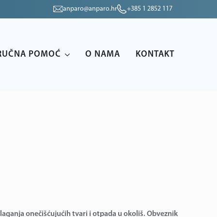
anparo@anparo.hr
+385 1 2852 117
RUČNA POMOĆ
O NAMA
KONTAKT
dlaganja onečišćujućih tvari i otpada u okoliš. Obveznik