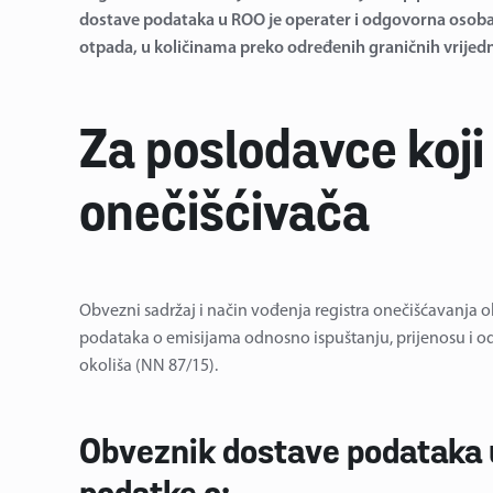
dostave podataka u ROO je operater i odgovorna osoba orga
otpada, u količinama preko određenih graničnih vrijed
Za poslodavce koji 
onečišćivača
Obvezni sadržaj i način vođenja registra onečišćavanja o
podataka o emisijama odnosno ispuštanju, prijenosu i odl
okoliša (NN 87/15).
Obveznik dostave podataka u