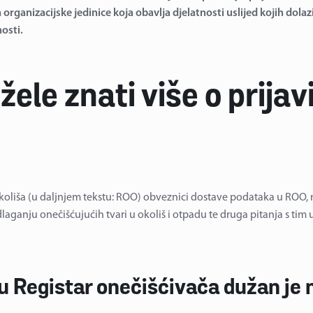
nizacijske jedinice koja obavlja djelatnosti uslijed kojih dolazi do
nosti.
žele znati više o prijav
koliša (u daljnjem tekstu: ROO) obveznici dostave podataka u ROO, n
aganju onečišćujućih tvari u okoliš i otpadu te druga pitanja s tim 
 Registar onečišćivača dužan je n