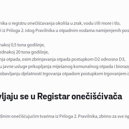
nika o registru onečišćavanja okoliša u zrak, vodu i/ili more i tlo,
i iz Priloga 2. istog Pravilnika u otpadnim vodama namijenjenih po
nakoj 0,5 tona godišnje,
jednakoj 20 tona godišnje,
anja otpada, osim zbrinjavanja otpada postupkom D2 odnosno D3,
nju javne usluge prikupljanja miješanog komunalnog otpada i biora
 te obavljanju djelatnosti trgovanja otpadom postupkom trgovanjem
ljaju se u Registar onečišćivača
dinim onečišćujućim tvarima iz Priloga 2. Pravilnika, zbirno za sve is