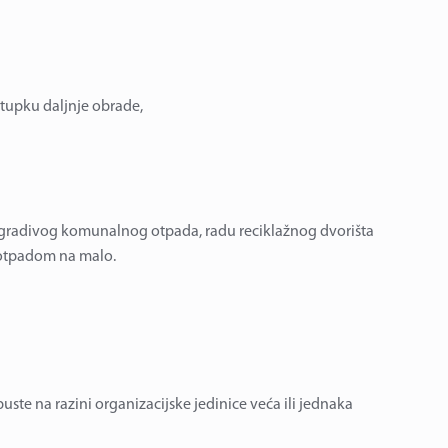
stupku daljnje obrade,
zgradivog komunalnog otpada, radu reciklažnog dvorišta
 otpadom na malo.
puste na razini organizacijske jedinice veća ili jednaka