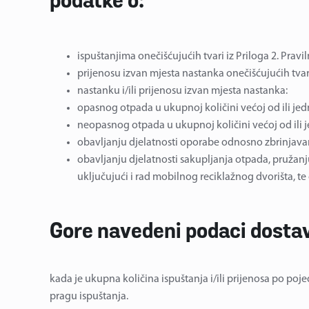
podatke o:
ispuštanjima onečišćujućih tvari iz Priloga 2. Pravil
prijenosu izvan mjesta nastanka onečišćujućih tvar
nastanku i/ili prijenosu izvan mjesta nastanka:
opasnog otpada u ukupnoj količini većoj od ili jed
neopasnog otpada u ukupnoj količini većoj od ili 
obavljanju djelatnosti oporabe odnosno zbrinjav
obavljanju djelatnosti sakupljanja otpada, pruža
uključujući i rad mobilnog reciklažnog dvorišta,
Gore navedeni podaci dostav
kada je ukupna količina ispuštanja i/ili prijenosa po poje
pragu ispuštanja.