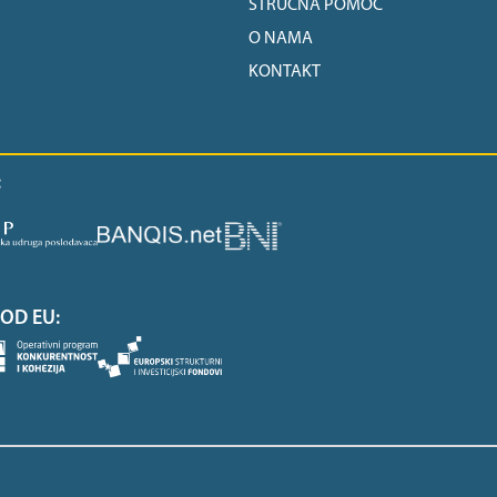
STRUČNA POMOĆ
O NAMA
KONTAKT
:
OD EU: