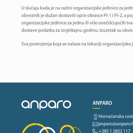
U slučaju kada je na razini organizacijske jedinice za jedn
obveznik je dužan dostaviti opće obrasce PI-1 i PI-2, a poj
organizacijske jedinice za jednu ili više onečišćujućih tva
dostave podatka za izvještajnu godinu. Izuzetak su obve
Sva postrojenja koja se nalaze na lokaciji organizacijske je
ANPARO
Horvaćanska cest
anparo@anparo.
+385 1 2852 117