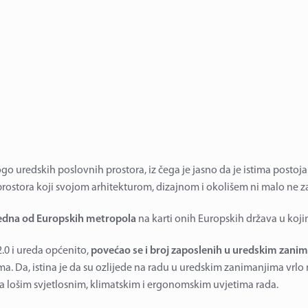
o uredskih poslovnih prostora, iz čega je jasno da je istima postojal
tora koji svojom arhitekturom, dizajnom i okolišem ni malo ne zao
jedna od Europskih metropola
na karti onih Europskih država u kojim
.0 i ureda općenito,
povećao se i broj zaposlenih u uredskim zani
a. Da, istina je da su ozlijede na radu u uredskim zanimanjima vrlo m
lošim svjetlosnim, klimatskim i ergonomskim uvjetima rada.