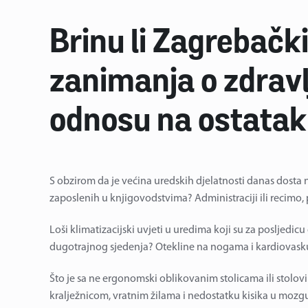
Brinu li Zagrebačk
zanimanja o zdravlj
odnosu na ostatak
S obzirom da je većina uredskih djelatnosti danas dosta n
zaposlenih u knjigovodstvima? Administraciji ili recimo,
Loši klimatizacijski uvjeti u uredima koji su za posljedicu
dugotrajnog sjedenja? Otekline na nogama i kardiovasku
Što je sa ne ergonomski oblikovanim stolicama ili stolovi
kralježnicom, vratnim žilama i nedostatku kisika u mozg