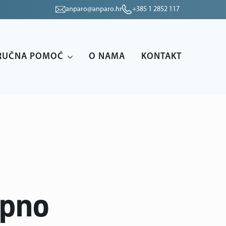
anparo@anparo.hr
+385 1 2852 117
RUČNA POMOĆ
O NAMA
KONTAKT
upno