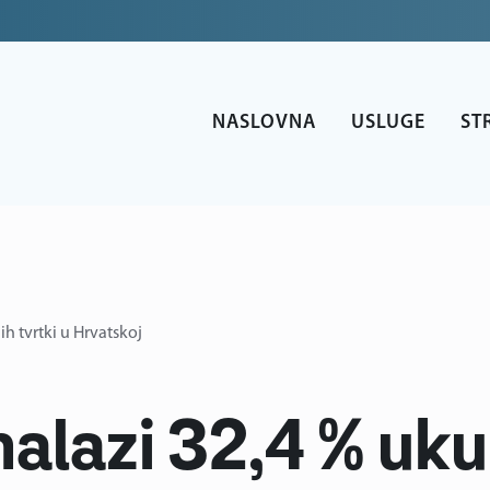
NASLOVNA
USLUGE
ST
h tvrtki u Hrvatskoj
nalazi 32,4 % uk