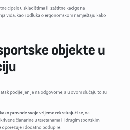
tne cipele u skladištima ili zaštitne kacige na
štećenja vida, kao i odluka o ergonomskom namještaju kako
sportske objekte u
iju
datak podijeljen je na odgovorne, a u ovom slučaju to su
kako provode svoje vrijeme rekreirajući se
, na
krivene članarine u teretanama ili drugim sportskim
ne oporezuje i dodatno podupire.