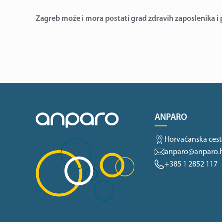
Zagreb može i mora postati grad zdravih zaposlenika i
ANPARO
Horvaćanska cest
anparo@anparo.
+385 1 2852 117