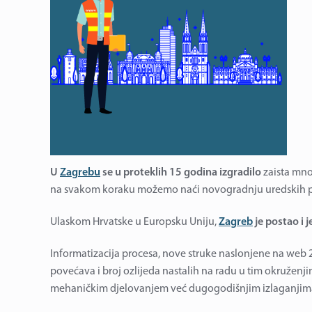
U
Zagrebu
se u proteklih 15 godina izgradilo
zaista mnog
na svakom koraku možemo naći novogradnju uredskih pros
Ulaskom Hrvatske u Europsku Uniju,
Zagreb
je postao i 
Informatizacija procesa, nove struke naslonjene na web 2
povećava i broj ozlijeda nastalih na radu u tim okruženjim
mehaničkim djelovanjem već dugogodišnjim izlaganjima 