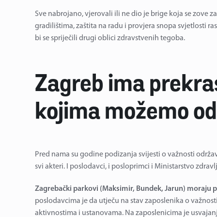
Sve nabrojano, vjerovali ili ne dio je brige koja se zove z
gradilištima, zaštita na radu i provjera snopa svjetlosti 
bi se spriječili drugi oblici zdravstvenih tegoba.
Zagreb ima prekras
kojima možemo odr
Pred nama su godine podizanja svijesti o važnosti održav
svi akteri. I poslodavci, i posloprimci i Ministarstvo zdrav
Zagrebački parkovi (Maksimir, Bundek, Jarun) moraju po
poslodavcima je da utječu na stav zaposlenika o važnost
aktivnostima i ustanovama. Na zaposlenicima je usvajanj