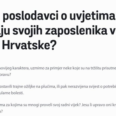
i poslodavci o uvjetim
u svojih zaposlenika vi
 Hrvatske?
ovijeg karaktera, uzmimo za primjer neke koje su na tržištu prisutne
 pravu?
 ostavili trajne ožiljke na plućima, ili pak nerazvijena svijest o potr
larne bolesti.
ma za kojima su mnogi proveli svoj radni vijek? Jesu li upravo oni kr
u?