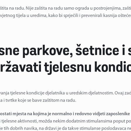
aštita na radu. Nije zaštita na radu samo ograda u postrojenjima, zašti
rasvjetnog tijela u uredima, kako bi sprječili i prevenirali kasnija o
ne parkove, šetnice i 
žavati tjelesnu kondic
anja tjelesne kondicije djelatnika u uredskim djelatnostim. Ovaj za
lja i tvrtke koje se bave zaštitom na radu.
stati mjesta na kojima je normalno i redovno vidjeti zaposlenike 
i tjelesne aktivnosti, možda nekim dodatnim stimulansima poput po
e tih dobrih navika, na državi je da takve stimulanse poslodavaca 