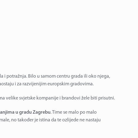
a i potražnja. Bilo u samom centru grada ili oko njega,
staju i za razvijenijim europskim gradovima.
a velike svjetske kompanije i brandovi žele biti prisutni.
manjima u gradu Zagrebu
. Time se malo po malo
ale, no također je istina da te ozlijede ne nastaju