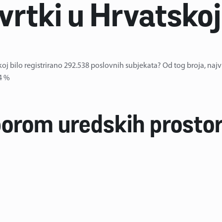
tvrtki u Hrvatskoj
koj bilo registrirano 292.538 poslovnih subjekata? Od tog broja, najvi
4 %
borom uredskih prosto